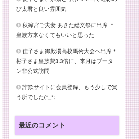
び太君と良い雰囲気
秋篠宮ご夫妻 あきた総文祭に出席 ＊
皇族方来なくてもいいと思った
佳子さま御殿場高校馬術大会へ出席＊
彬子さま皇族費3.3倍に、来月はブータ
ン非公式訪問
詐欺サイトに会員登録、もう少しで買
う所でした(*_*;
最近のコメント