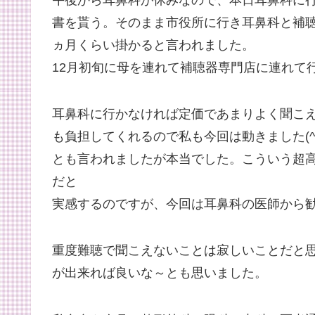
午後から耳鼻科が休みなので、本日耳鼻科に
書を貰う。そのまま市役所に行き耳鼻科と補聴
ヵ月くらい掛かると言われました。
12月初旬に母を連れて補聴器専門店に連れて
耳鼻科に行かなければ定価であまりよく聞こ
も負担してくれるので私も今回は動きました(^
とも言われましたが本当でした。こういう超
だと
実感するのですが、今回は耳鼻科の医師から
重度難聴で聞こえないことは寂しいことだと
が出来れば良いな～とも思いました。