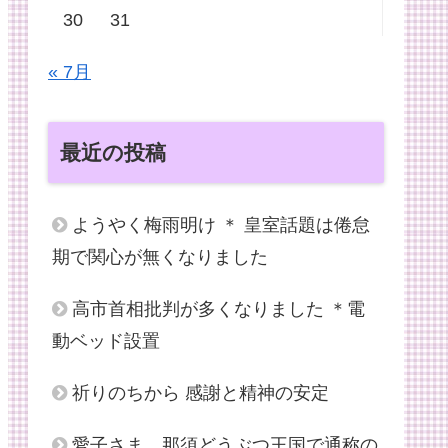
30
31
« 7月
最近の投稿
ようやく梅雨明け ＊ 皇室話題は倦怠
期で関心が無くなりました
高市首相批判が多くなりました ＊電
動ベッド設置
祈りのちから 感謝と精神の安定
愛子さま、那須どうぶつ王国で通称の