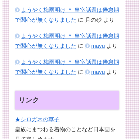
ようやく梅雨明け ＊ 皇室話題は倦怠期
で関心が無くなりました
に
月の砂
より
ようやく梅雨明け ＊ 皇室話題は倦怠期
で関心が無くなりました
に
mayu
より
ようやく梅雨明け ＊ 皇室話題は倦怠期
で関心が無くなりました
に
mayu
より
リンク
★シロガネの草子
皇族にまつわる着物のことなど日本画を