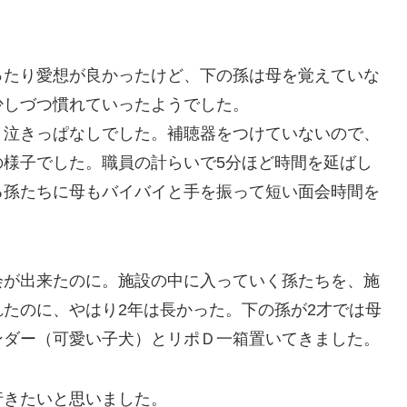
ったり愛想が良かったけど、下の孫は母を覚えていな
少しづつ慣れていったようでした。
と泣きっぱなしでした。補聴器をつけていないので、
の様子でした。職員の計らいで5分ほど時間を延ばし
る孫たちに母もバイバイと手を振って短い面会時間を
会が出来たのに。施設の中に入っていく孫たちを、施
たのに、やはり2年は長かった。下の孫が2才では母
ンダー（可愛い子犬）とリポＤ一箱置いてきました。
行きたいと思いました。