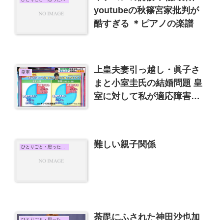
youtubeの秋篠宮家批判が
酷すぎる ＊ピアノの楽譜
上皇夫妻引っ越し・眞子さ
皇室
まと小室圭氏の結婚問題 皇
室に対して私が適応障害に
なりそうだ。
難しい親子関係
ひとりごと・思ったこと
荼毘にふされた神田沙也加
ひとりごと・思ったこと