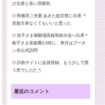
び太君と良い雰囲気
秋篠宮ご夫妻 あきた総文祭に出席 ＊
皇族方来なくてもいいと思った
佳子さま御殿場高校馬術大会へ出席＊
彬子さま皇族費3.3倍に、来月はブータ
ン非公式訪問
詐欺サイトに会員登録、もう少しで買
う所でした(*_*;
最近のコメント