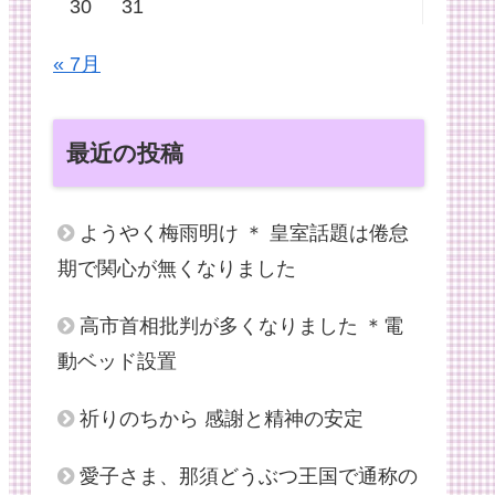
30
31
« 7月
最近の投稿
ようやく梅雨明け ＊ 皇室話題は倦怠
期で関心が無くなりました
高市首相批判が多くなりました ＊電
動ベッド設置
祈りのちから 感謝と精神の安定
愛子さま、那須どうぶつ王国で通称の