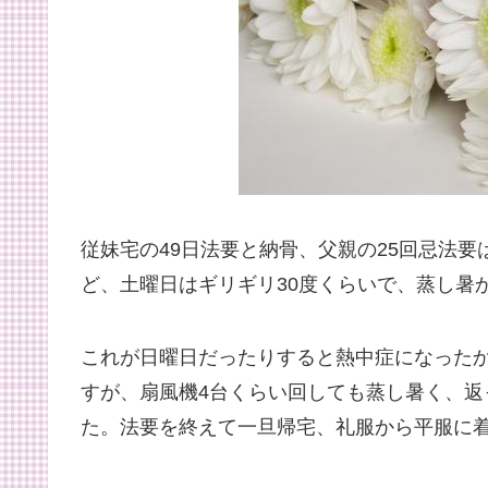
従妹宅の49日法要と納骨、父親の25回忌法
ど、土曜日はギリギリ30度くらいで、蒸し暑
これが日曜日だったりすると熱中症になった
すが、扇風機4台くらい回しても蒸し暑く、
た。法要を終えて一旦帰宅、礼服から平服に着