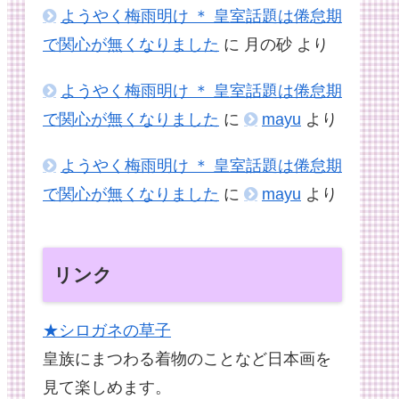
ようやく梅雨明け ＊ 皇室話題は倦怠期
で関心が無くなりました
に
月の砂
より
ようやく梅雨明け ＊ 皇室話題は倦怠期
で関心が無くなりました
に
mayu
より
ようやく梅雨明け ＊ 皇室話題は倦怠期
で関心が無くなりました
に
mayu
より
リンク
★シロガネの草子
皇族にまつわる着物のことなど日本画を
見て楽しめます。