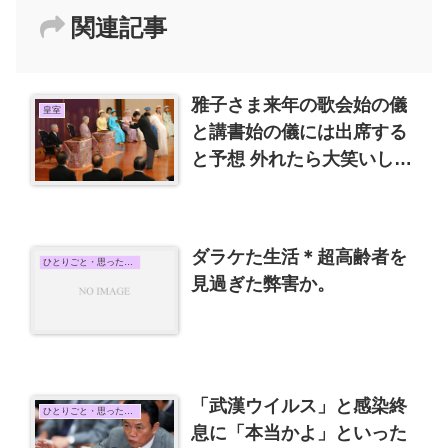
関連記事
雅子さま来年の歌会始の儀
皇室
と講書始の儀には出席する
と予想 外れたら大笑いして
ください(^^）
ダラケた生活＊超高齢者を
ひとりごと・思ったこと
見過ぎた弊害か。
「武漢ウイルス」と感染終
ひとりごと・思ったこと
息に「本当かよ」といった