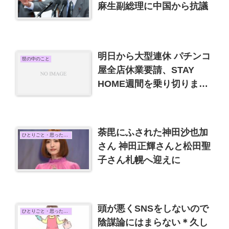
麻生副総理に中国から抗議
明日から大型連休 パチンコ
世の中のこと
屋全店休業要請、STAY
HOME週間を乗り切りまし
ょう
荼毘にふされた神田沙也加
ひとりごと・思ったこと
さん 神田正輝さんと松田聖
子さん札幌へ迎えに
頭が悪くSNSをしないので
ひとりごと・思ったこと
陰謀論にはまらない＊久し