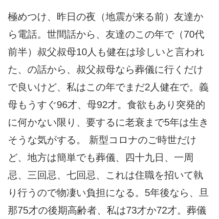
極めつけ、昨日の夜（地震が来る前）友達か
ら電話。世間話から、友達のこの年で（70代
前半）叔父叔母10人も健在は珍しいと言われ
た、の話から、叔父叔母なら葬儀に行くだけ
で良いけど、私はこの年でまだ2人健在で。義
母もうすぐ96才、母92才。食欲もあり突発的
に何かない限り、要するに老衰まで5年は生き
そうな気がする。 新型コロナのご時世だけ
ど、地方は簡単でも葬儀、四十九日、一周
忌、三回忌、七回忌、これは住職を招いて執
り行うので物凄い負担になる。5年後なら、旦
那75才の後期高齢者、私は73才か72才。葬儀