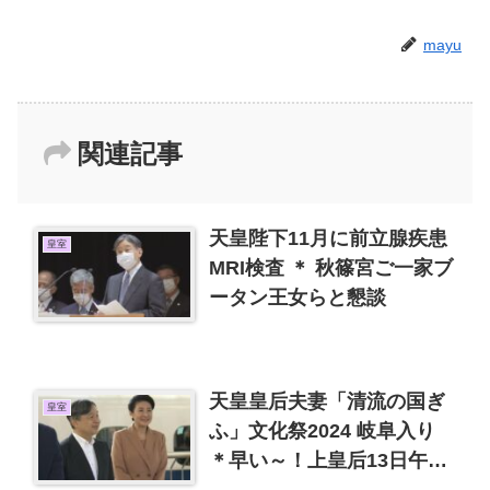
mayu
関連記事
天皇陛下11月に前立腺疾患
皇室
MRI検査 ＊ 秋篠宮ご一家ブ
ータン王女らと懇談
天皇皇后夫妻「清流の国ぎ
皇室
ふ」文化祭2024 岐阜入り
＊早い～！上皇后13日午後
に退院