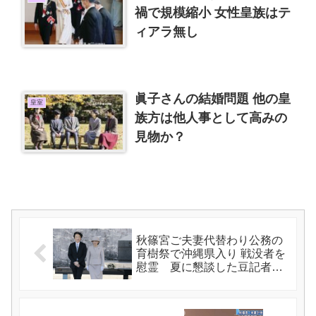
禍で規模縮小 女性皇族はテ
ィアラ無し
眞子さんの結婚問題 他の皇
皇室
族方は他人事として高みの
見物か？
秋篠宮ご夫妻代替わり公務の
育樹祭で沖縄県入り 戦没者を
慰霊 夏に懇談した豆記者と
再会