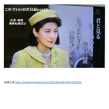
画像出典
https://mainichi.jp/articles/20180113/kei/00s/00s/011000c