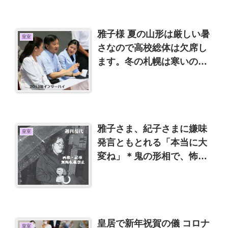
雅子様 夏の山形は厳しい暑
皇室
さなので高校総体は欠席し
ます。冬の札幌は寒いので
欠席しました。
雅子さま、紀子さまに嫌味
皇室
発言ともとれる「本当に大
変ね」＊鬼の形相で、怖い
佳代さんの反応
皇居で新年祝賀の儀 コロナ
皇室