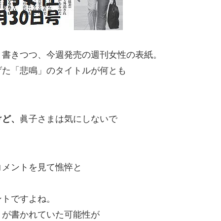
と書きつつ、今週発売の週刊女性の表紙。
げた「悲鳴」のタイトルが何とも
けど、
眞子さまは気にしないで
コメントを見て憔悴と
？
ントですよね。
トが書かれていた可能性が