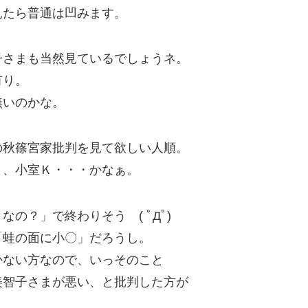
見たら普通は凹みます。
子さまも当然見ているでしょうネ。
有り。
無いのかな。
の秋篠宮家批判を見て欲しい人順。
ま、小室Ｋ・・・かなぁ。
の？」で終わりそう ( ﾟДﾟ)
「蛙の面に小〇」だろうし。
かない方なので、いっそのこと
美智子さまが悪い、と批判した方が