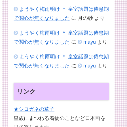
ようやく梅雨明け ＊ 皇室話題は倦怠期
で関心が無くなりました
に
月の砂
より
ようやく梅雨明け ＊ 皇室話題は倦怠期
で関心が無くなりました
に
mayu
より
ようやく梅雨明け ＊ 皇室話題は倦怠期
で関心が無くなりました
に
mayu
より
リンク
★シロガネの草子
皇族にまつわる着物のことなど日本画を