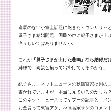
進展のない小室圭話題に飽きた～ウンザリ～
眞子さま結婚問題、国民の声に紀子さまが上
痛々しいではありませんか。
これが
「眞子さまが上げた悲鳴」なら納得だ
姉妹で、両親と揃って出掛けてくるのかな。
紀子さま、ネットニュースの秋篠宮家批判の
書かれていますが、本当に見ているのかしら
このネットニュースってヤフーの記事とコメ
お金貰って東宮アゲ、秋篠宮家サゲのコメン