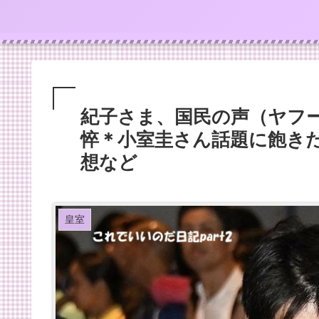
紀子さま、国民の声（ヤフ
悴＊小室圭さん話題に飽き
想など
皇室