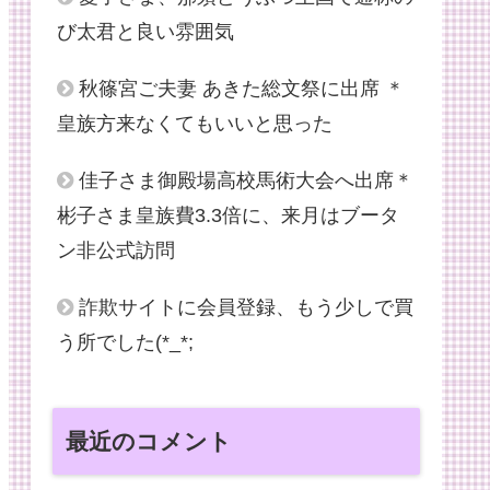
び太君と良い雰囲気
秋篠宮ご夫妻 あきた総文祭に出席 ＊
皇族方来なくてもいいと思った
佳子さま御殿場高校馬術大会へ出席＊
彬子さま皇族費3.3倍に、来月はブータ
ン非公式訪問
詐欺サイトに会員登録、もう少しで買
う所でした(*_*;
最近のコメント