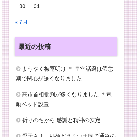
30
31
« 7月
最近の投稿
ようやく梅雨明け ＊ 皇室話題は倦怠
期で関心が無くなりました
高市首相批判が多くなりました ＊電
動ベッド設置
祈りのちから 感謝と精神の安定
愛子さま、那須どうぶつ王国で通称の