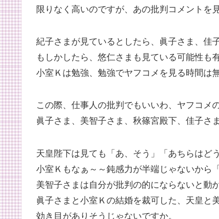
限りなく高いのですが、あの批判コメントを
紀子さまが見ているとしたら、眞子さま、佳
もしかしたら、悠仁さまも見ている可能性も
小室Ｋは勉強、勉強でヤフコメを見る時間は
この際、仕事人の批判でもいいわ、ヤフコメ
眞子さま、美智子さま、秋篠宮殿下、佳子さ
天皇陛下は見ても「あ、そう」「あちらはどうな
小室Ｋもなぁ～～鈍感力が半端じゃないから
美智子さまは自分が批判の的にならないと動
眞子さまと小室Ｋの結婚を裁可した、天皇と
効き目がありそうじゃないですか。