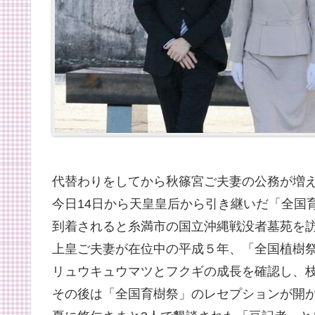
代替わりをしてから秋篠宮ご夫妻の公務が増
今日14日から天皇皇后から引き継いだ「全国
到着されると糸満市の国立沖縄戦没者墓苑を
上皇ご夫妻が在位中の平成５年、「全国植樹
リュウキュウマツとフクギの成長を確認し、
その後は「全国育樹祭」のレセプションが開