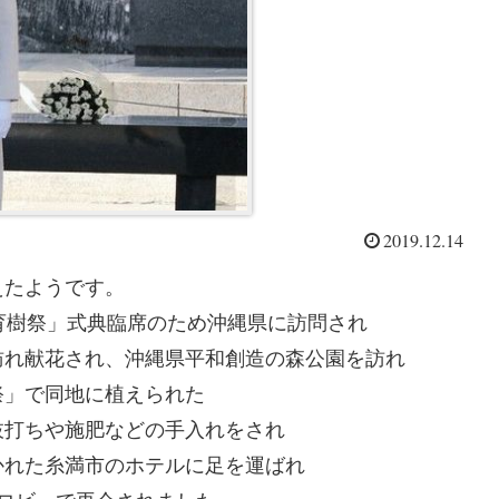
2019.12.14
えたようです。
育樹祭」式典臨席のため沖縄県に訪問され
訪れ献花され、沖縄県平和創造の森公園を訪れ
祭」で同地に植えられた
枝打ちや施肥などの手入れをされ
かれた糸満市のホテルに足を運ばれ