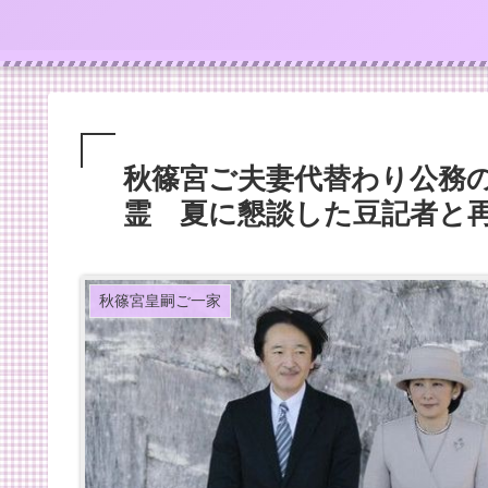
秋篠宮ご夫妻代替わり公務の
霊 夏に懇談した豆記者と
秋篠宮皇嗣ご一家