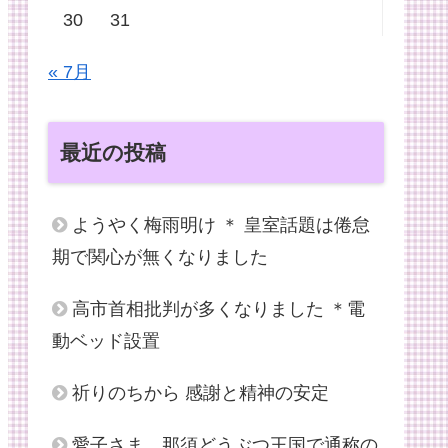
30
31
« 7月
最近の投稿
ようやく梅雨明け ＊ 皇室話題は倦怠
期で関心が無くなりました
高市首相批判が多くなりました ＊電
動ベッド設置
祈りのちから 感謝と精神の安定
愛子さま、那須どうぶつ王国で通称の