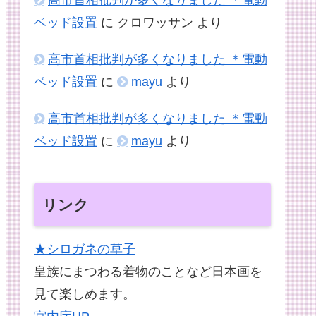
ベッド設置
に
クロワッサン
より
高市首相批判が多くなりました ＊電動
ベッド設置
に
mayu
より
高市首相批判が多くなりました ＊電動
ベッド設置
に
mayu
より
リンク
★シロガネの草子
皇族にまつわる着物のことなど日本画を
見て楽しめます。