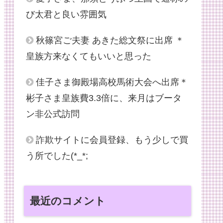
び太君と良い雰囲気
秋篠宮ご夫妻 あきた総文祭に出席 ＊
皇族方来なくてもいいと思った
佳子さま御殿場高校馬術大会へ出席＊
彬子さま皇族費3.3倍に、来月はブータ
ン非公式訪問
詐欺サイトに会員登録、もう少しで買
う所でした(*_*;
最近のコメント