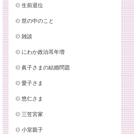
生前退位
世の中のこと
雑談
にわか政治耳年増
眞子さまの結婚問題
愛子さま
悠仁さま
三笠宮家
小室親子