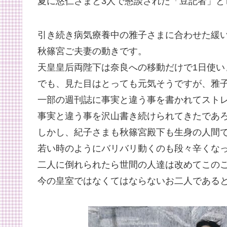
夏に悠仁さまと3人で懇談された「豆記者」と
引き続き病気療養中の雅子さまに合わせた緩
秋篠宮ご夫妻の動きです。
天皇皇后両陛下は奈良への移動だけで1日使い
でも、見た目はとっても元気そうですが、雅
一部の週刊誌に事実と違う事を書かれてスト
事実と違う事を沢山書き続けられてきたであ
しかし、紀子さまも秋篠宮殿下も生身の人間で
若い時のようにバリバリ動くのも段々辛くな
二人に倒れられたら世間の人達は改めてこの
今の皇室ではなくてはならないお二人である