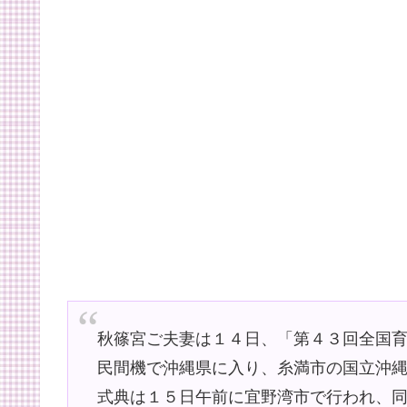
秋篠宮ご夫妻は１４日、「第４３回全国
民間機で沖縄県に入り、糸満市の国立沖
式典は１５日午前に宜野湾市で行われ、