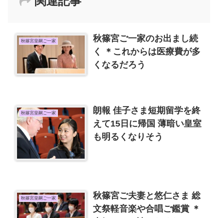
関連記事
秋篠宮ご一家のお出まし続
秋篠宮皇嗣ご一家
く ＊これからは医療費が多
くなるだろう
朗報 佳子さま短期留学を終
秋篠宮皇嗣ご一家
えて15日に帰国 薄暗い皇室
も明るくなりそう
秋篠宮ご夫妻と悠仁さま 総
秋篠宮皇嗣ご一家
文祭軽音楽や合唱ご鑑賞 ＊