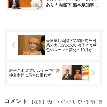
あり＊両陛下 熊本県知事と
面会 オンラインはできない
のか
天皇皇后両陛下第60回海外日
系人大会記念式典 雅子さま秋
色のスーツ＊変化の10月が始
まった
雅子さま 馬アレルギーで伊勢
神宮参拝に馬車に乗れず
コメント
【注意】既にコメントしている方に被