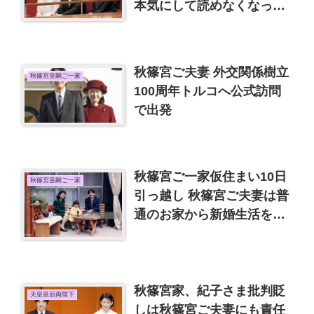
本気にして読めなくなった
女性誌
秋篠宮ご夫妻 外交関係樹立
秋篠宮皇嗣ご一家
100周年トルコへ公式訪問
で出発
秋篠宮ご一家仮住まい10日
秋篠宮皇嗣ご一家
引っ越し 秋篠宮ご夫妻は普
通のお家から新婚生活を始
めました
秋篠宮家、紀子さま批判貶
天皇皇后両陛下
しは秋篠宮ご夫妻にも責任