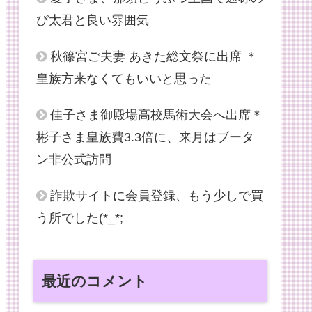
び太君と良い雰囲気
秋篠宮ご夫妻 あきた総文祭に出席 ＊
皇族方来なくてもいいと思った
佳子さま御殿場高校馬術大会へ出席＊
彬子さま皇族費3.3倍に、来月はブータ
ン非公式訪問
詐欺サイトに会員登録、もう少しで買
う所でした(*_*;
最近のコメント