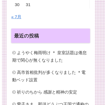
30
31
« 7月
最近の投稿
ようやく梅雨明け ＊ 皇室話題は倦怠
期で関心が無くなりました
高市首相批判が多くなりました ＊電
動ベッド設置
祈りのちから 感謝と精神の安定
愛子さま、那須どうぶつ王国で通称の