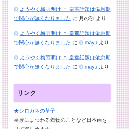
ようやく梅雨明け ＊ 皇室話題は倦怠期
で関心が無くなりました
に
月の砂
より
ようやく梅雨明け ＊ 皇室話題は倦怠期
で関心が無くなりました
に
mayu
より
ようやく梅雨明け ＊ 皇室話題は倦怠期
で関心が無くなりました
に
mayu
より
リンク
★シロガネの草子
皇族にまつわる着物のことなど日本画を