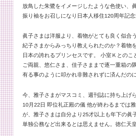
放鳥した朱鷺をイメージしたような色使い、
振り袖をお召しになり日本人移住120周年記
眞子さまは洋服より、着物がとても良く似合
紀子さまからみっちり教えられたのか？着物
日本の誇れるプリンセスです。 小室Ｋとのこ
ご両親、悠仁さま、佳子さままで逐一重箱の
有る事のように叩かれ非難されずに済んだの
今、雅子さまがマスコミ、週刊誌に持ち上げ
10月22日 即位礼正殿の儀 他が終わるまで
が、雅子さまは自分より25才以上も年下の眞
単独公務など出来るとは思えません。徳仁天