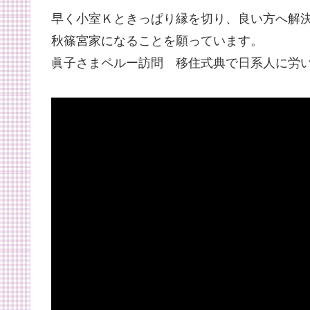
早く小室Ｋときっぱり縁を切り、良い方へ解
秋篠宮家になることを願っています。
眞子さまペルー訪問 移住式典で日系人に労いの言葉