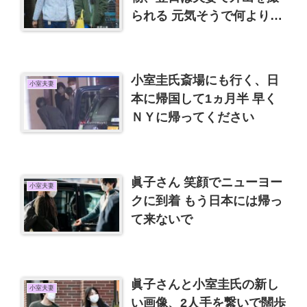
られる 元気そうで何よりで
す。
小室圭氏斎場にも行く、日
小室夫妻
本に帰国して1ヵ月半 早く
ＮＹに帰ってください
眞子さん 笑顔でニューヨー
小室夫妻
クに到着 もう日本には帰っ
て来ないで
眞子さんと小室圭氏の新し
小室夫妻
い画像、2人手を繋いで闊歩