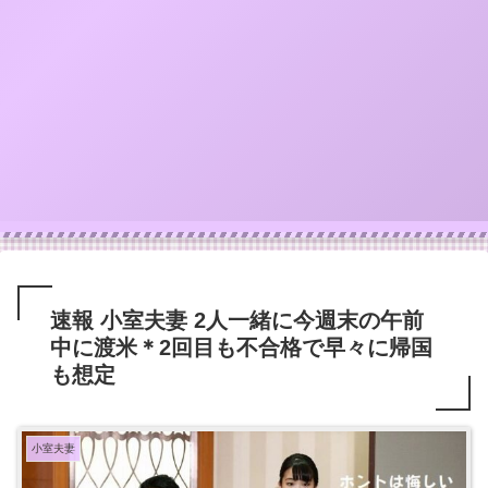
速報 小室夫妻 2人一緒に今週末の午前
中に渡米＊2回目も不合格で早々に帰国
も想定
小室夫妻