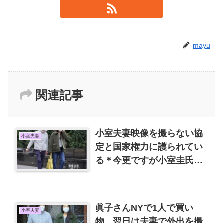
mayu
関連記事
小室夫妻映像を撮らない協
小室夫妻
定と国家権力に護られてい
る＊今更ですが小室圭氏の
身長、意外と低くないよう
です。
眞子さんNYで1人で買い
小室夫妻
物、翌日は夫妻で外出を撮