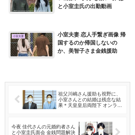
と小室圭氏の出勤動画
小室夫妻 恋人手繋ぎ画像 帰
小室夫妻
国するのか帰国しないの
か、美智子さま金銭援助
祖父川嶋さん援助も視野に、
小室さんとの結婚は残念な結
果＊天皇皇后両陛下 オンライ
ン視察 デカマスクを外すのは
いつ？
今夜 佳代さんの元婚約者さん
と小室圭氏面会 金銭問題解決