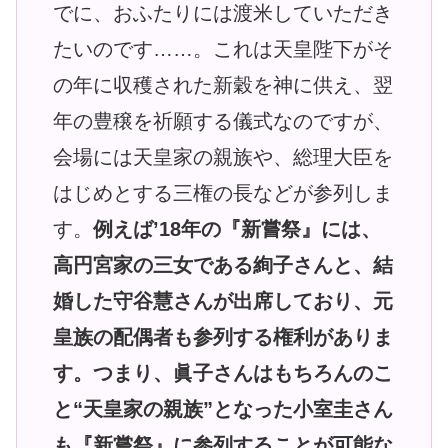
でに、おふたりには渡米していただき
たいのです……。これは天皇陛下がそ
の年に収穫された新穀を神に供え、翌
年の豊穣を祈願する儀式なのですが、
会場には天皇家の親族や、総理大臣を
はじめとする三権の長などが参列しま
す。
例えば’18年の『新嘗祭』には、
高円宮家の三女である絢子さんと、結
婚した守谷慧さんが出席しており、元
皇族の配偶者も参列する権利がありま
す。つまり、眞子さんはもちろんのこ
と“天皇家の親族”となった小室圭さん
も『新嘗祭』に参列することが可能な