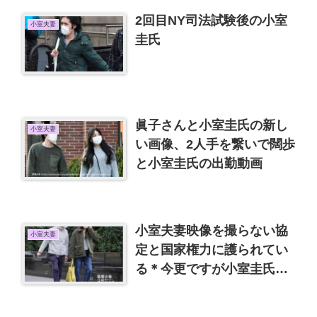
2回目NY司法試験後の小室
小室夫妻
圭氏
眞子さんと小室圭氏の新し
小室夫妻
い画像、2人手を繋いで闊歩
と小室圭氏の出勤動画
小室夫妻映像を撮らない協
小室夫妻
定と国家権力に護られてい
る＊今更ですが小室圭氏の
身長、意外と低くないよう
です。