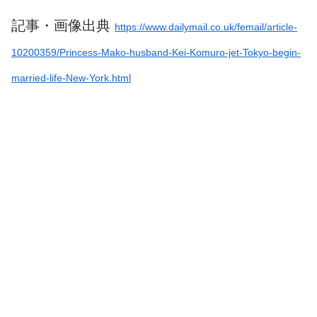
記事・画像出典
https://www.dailymail.co.uk/femail/article-
10200359/Princess-Mako-husband-Kei-Komuro-jet-Tokyo-begin-
married-life-New-York.html