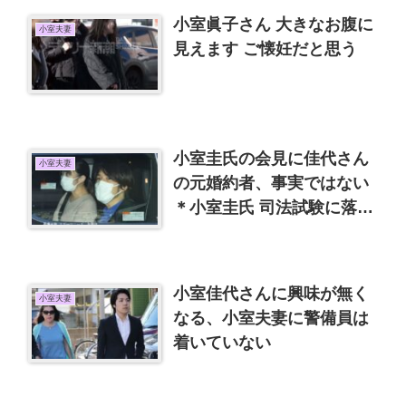
小室眞子さん 大きなお腹に
小室夫妻
見えます ご懐妊だと思う
小室圭氏の会見に佳代さん
小室夫妻
の元婚約者、事実ではない
＊小室圭氏 司法試験に落ち
た！？
小室佳代さんに興味が無く
小室夫妻
なる、小室夫妻に警備員は
着いていない