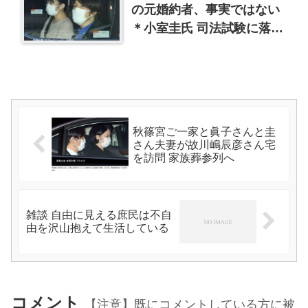
の元婚約者、事実ではない
＊小室圭氏 司法試験に落ち
た！？
秋篠宮ご一家と眞子さんと圭
さん夫妻が故川嶋辰彦さん宅
を訪問 家族葬参列へ
雑談 自由に見える庶民は不自
由を沢山抱えて生活している
コメント
【注意】既にコメントしている方に被