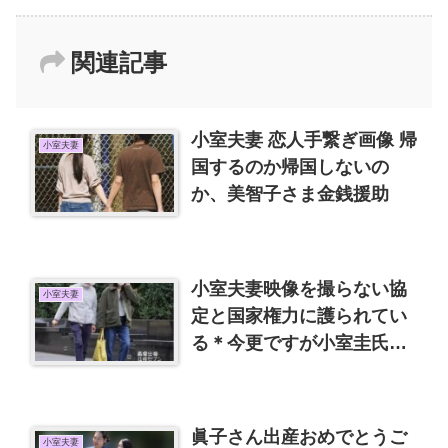
関連記事
小室夫妻 恋人手繋ぎ画像 帰
小室夫妻
国するのか帰国しないの
か、美智子さま金銭援助
小室夫妻映像を撮らない協
小室夫妻
定と国家権力に護られてい
る＊今更ですが小室圭氏の
身長、意外と低くないよう
です。
眞子さん出産おめでとうご
小室夫妻