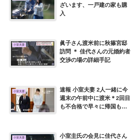
ざいます、一戸建の家も購
入
眞子さん渡米前に秋篠宮邸
小室夫妻
訪問 ＊ 佳代さんの元婚約者
交渉の場の詳細手記
速報 小室夫妻 2人一緒に今
小室夫妻
週末の午前中に渡米＊2回目
も不合格で早々に帰国も想
定
小室圭氏の会見に佳代さん
小室夫妻