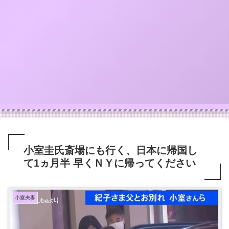
小室圭氏斎場にも行く、日本に帰国し
て1ヵ月半 早くＮＹに帰ってください
小室夫妻