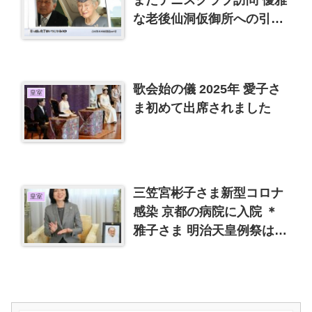
またテニスクラブ訪問 優雅
な老後仙洞仮御所への引っ
越し完了はいつになるやら
歌会始の儀 2025年 愛子さ
皇室
ま初めて出席されました
三笠宮彬子さま新型コロナ
皇室
感染 京都の病院に入院 ＊
雅子さま 明治天皇例祭はお
慎み