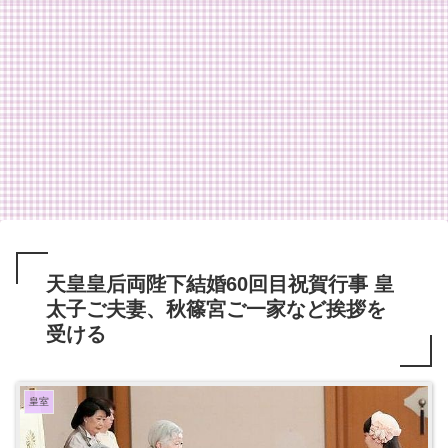
天皇皇后両陛下結婚60回目祝賀行事 皇
太子ご夫妻、秋篠宮ご一家など挨拶を
受ける
皇室