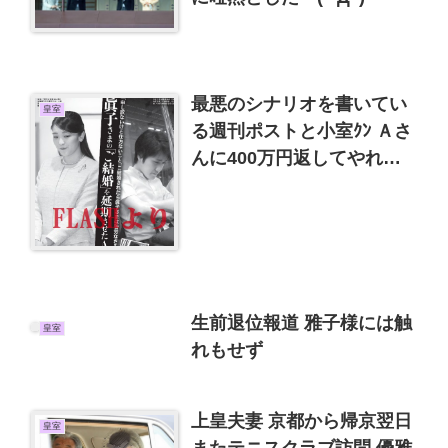
最悪のシナリオを書いてい
皇室
る週刊ポストと小室ｸﾝ Ａさ
んに400万円返してやれよ
と思うFLASH
生前退位報道 雅子様には触
皇室
れもせず
上皇夫妻 京都から帰京翌日
皇室