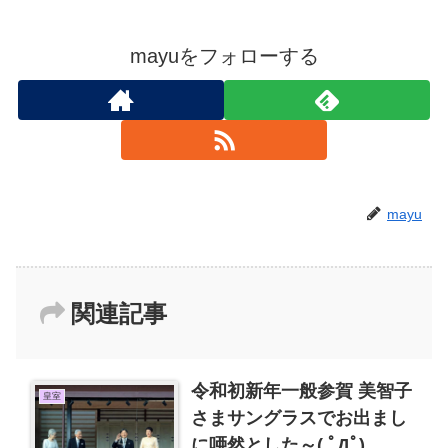
mayuをフォローする
mayu
関連記事
令和初新年一般参賀 美智子
皇室
さまサングラスでお出まし
に唖然とした～( ﾟДﾟ)