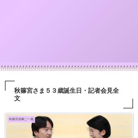
秋篠宮さま５３歳誕生日・記者会見全
文
秋篠宮皇嗣ご一家