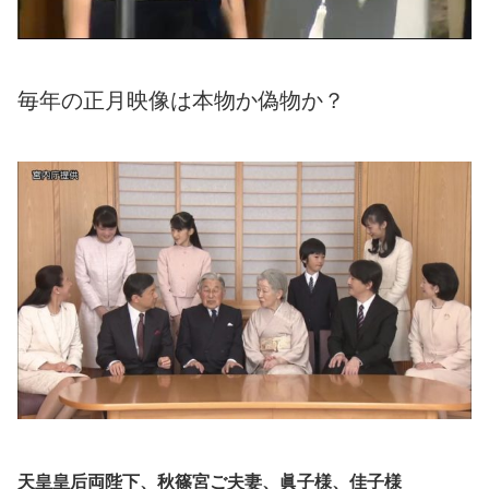
毎年の正月映像は本物か偽物か？
天皇皇后両陛下、秋篠宮ご夫妻、眞子様、佳子様