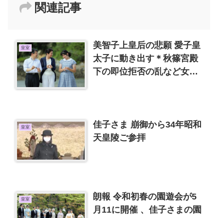
関連記事
美智子上皇后の悲願 愛子皇
皇室
太子に動き出す＊秋篠宮殿
下の即位拒否の乱など女性
セブンを読んでの感想
佳子さま 崩御から34年昭和
皇室
天皇陵ご参拝
朗報 令和初春の園遊会が5
皇室
月11に開催 、佳子さまの園