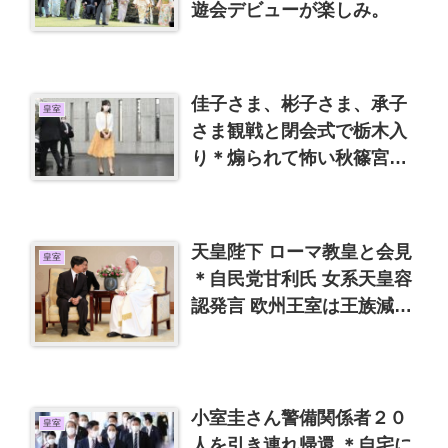
遊会デビューが楽しみ。
佳子さま、彬子さま、承子
皇室
さま観戦と閉会式で栃木入
り＊煽られて怖い秋篠宮家
批判
天皇陛下 ローマ教皇と会見
皇室
＊自民党甘利氏 女系天皇容
認発言 欧州王室は王族減少
させています
小室圭さん警備関係者２０
皇室
人を引き連れ帰還 ＊自宅に