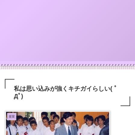
私は思い込みが強くキチガイらしい( ﾟ
Дﾟ)
皇室