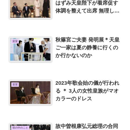
はずみ天皇陛下が着席促す
体調を整えて出席 無理しな
いでください
秋篠宮ご夫妻 発明展＊天皇
皇室
ご一家は夏の静養に行くの
か行かないのか
2023年歌会始の儀が行われ
皇室
る ＊ 3人の女性皇族がマオ
カラーのドレス
故中曽根康弘元総理の合同
世の中のこと