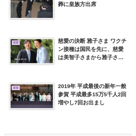
葬に皇族方出席
慈愛の決断 雅子さま ワクチ
皇室
ン接種は国民を先に、慈愛
は美智子さまから雅子さま
へ
2019年 平成最後の新年一般
皇室
参賀 平成最多15万5千人2回
増やし7回お出まし