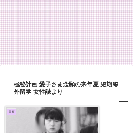
極秘計画 愛子さま念願の来年夏 短期海
外留学 女性誌より
皇室