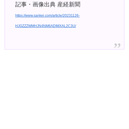
記事・画像出典 産経新聞
https://www.sankei.com/article/20231126-
HJGZZZWMHJN4NM6ADIMXAL2C3U/