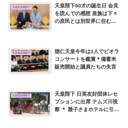
天皇陛下60才の誕生日 会見
天皇皇后両陛下
を読んでの感想 皇族は下々
の庶民とは別世界に住む人
達だと思った
徳仁天皇今年は1人でビオラ
天皇皇后両陛下
コンサートを鑑賞＊備蓄米
販売開始と議員たちの失言
天皇陛下 日英友好団体レセ
天皇皇后両陛下
プションに出席 テムズ川視
察 ＊ 雅子さまホテルに引き
籠り