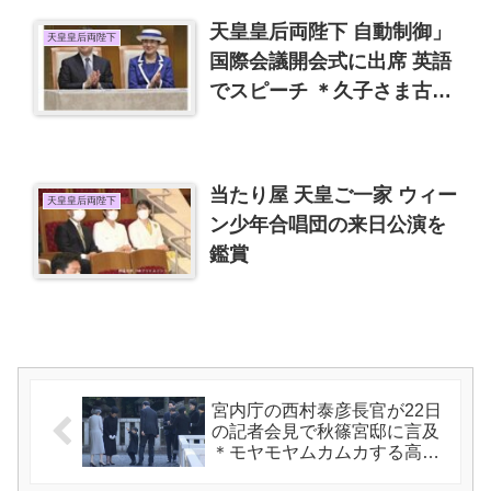
天皇皇后両陛下 自動制御」
天皇皇后両陛下
国際会議開会式に出席 英語
でスピーチ ＊久子さま古希
を迎える
当たり屋 天皇ご一家 ウィー
天皇皇后両陛下
ン少年合唱団の来日公演を
鑑賞
宮内庁の西村泰彦長官が22日
の記者会見で秋篠宮邸に言及
＊モヤモヤムカムカする高円
宮