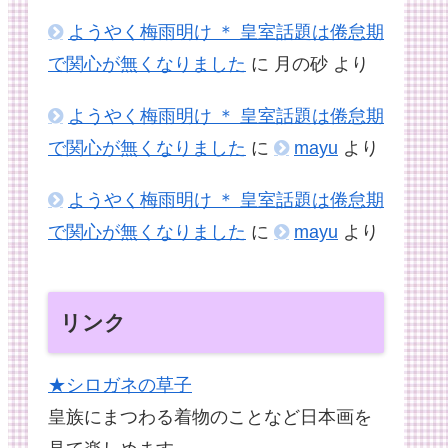
ようやく梅雨明け ＊ 皇室話題は倦怠期
で関心が無くなりました
に
月の砂
より
ようやく梅雨明け ＊ 皇室話題は倦怠期
で関心が無くなりました
に
mayu
より
ようやく梅雨明け ＊ 皇室話題は倦怠期
で関心が無くなりました
に
mayu
より
リンク
★シロガネの草子
皇族にまつわる着物のことなど日本画を