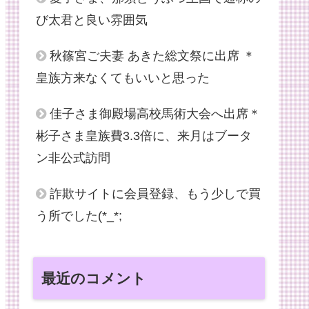
び太君と良い雰囲気
秋篠宮ご夫妻 あきた総文祭に出席 ＊
皇族方来なくてもいいと思った
佳子さま御殿場高校馬術大会へ出席＊
彬子さま皇族費3.3倍に、来月はブータ
ン非公式訪問
詐欺サイトに会員登録、もう少しで買
う所でした(*_*;
最近のコメント