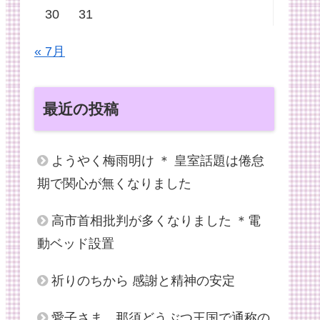
30
31
« 7月
最近の投稿
ようやく梅雨明け ＊ 皇室話題は倦怠
期で関心が無くなりました
高市首相批判が多くなりました ＊電
動ベッド設置
祈りのちから 感謝と精神の安定
愛子さま、那須どうぶつ王国で通称の