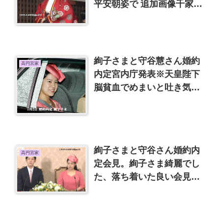
平安朝姿で 追加画像千家典
子さん、黒田清子など
絢子さまと守谷慧さん婚約
高円宮家
内定宮内庁発表※天皇陛下
脳貧血でめまいと吐き気※
久子さまの感想全文
絢子さまと守谷さん婚約内
高円宮家
定会見。絢子さま綺麗でし
た、落ち着いた良い会見で
した。