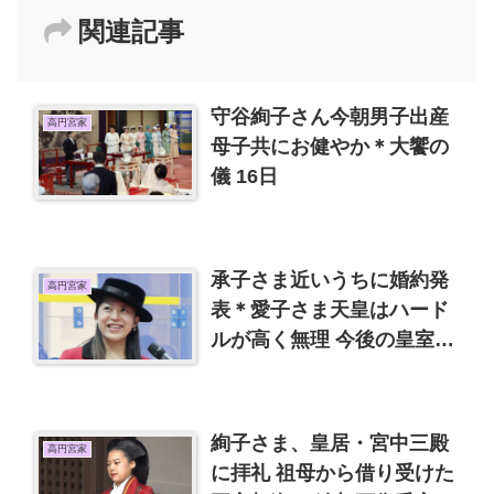
関連記事
守谷絢子さん今朝男子出産
高円宮家
母子共にお健やか＊大饗の
儀 16日
承子さま近いうちに婚約発
高円宮家
表＊愛子さま天皇はハード
ルが高く無理 今後の皇室は
少人数で良いと思います
絢子さま、皇居・宮中三殿
高円宮家
に拝礼 祖母から借り受けた