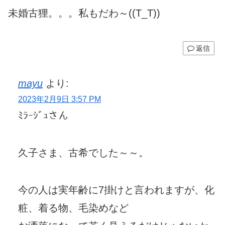
未婚古狸。。。私もだわ～((T_T))
返信
mayu
より:
2023年2月9日 3:57 PM
ﾐﾗｰｼﾞｭさん
久子さま、古希でした～～。
今の人は実年齢に7掛けと言われますが、化
粧、着る物、毛染めなど