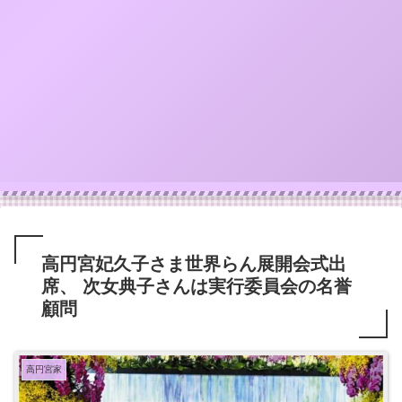
高円宮妃久子さま世界らん展開会式出
席、 次女典子さんは実行委員会の名誉
顧問
高円宮家