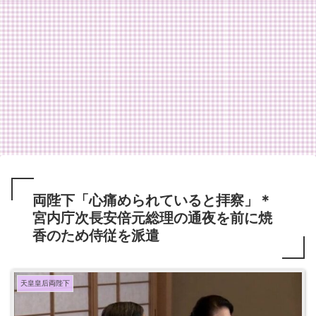
両陛下「心痛められていると拝察」＊
宮内庁次長安倍元総理の通夜を前に焼
香のため侍従を派遣
天皇皇后両陛下