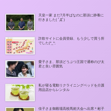
天皇一家 まだ7月半ばなのに那須に静養に
行きました( ﾟДﾟ)
詐欺サイトに会員登録、もう少しで買う所
でした(*_*;
愛子さま、那須どうぶつ王国で通称のび太
君と良い雰囲気
私が寝る電動リクライニングベッドを介護
用品店からレンタル
佳子さま御殿場高校馬術大会へ出席＊彬子