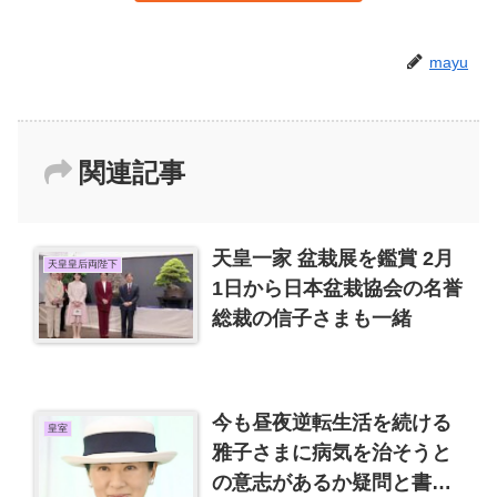
mayu
関連記事
天皇一家 盆栽展を鑑賞 2月
天皇皇后両陛下
1日から日本盆栽協会の名誉
総裁の信子さまも一緒
今も昼夜逆転生活を続ける
皇室
雅子さまに病気を治そうと
の意志があるか疑問と書か