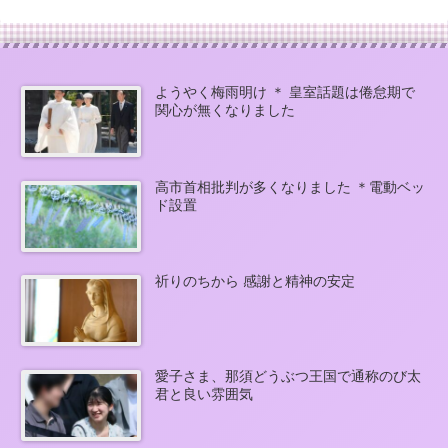
ようやく梅雨明け ＊ 皇室話題は倦怠期で
関心が無くなりました
高市首相批判が多くなりました ＊電動ベッ
ド設置
祈りのちから 感謝と精神の安定
愛子さま、那須どうぶつ王国で通称のび太
君と良い雰囲気