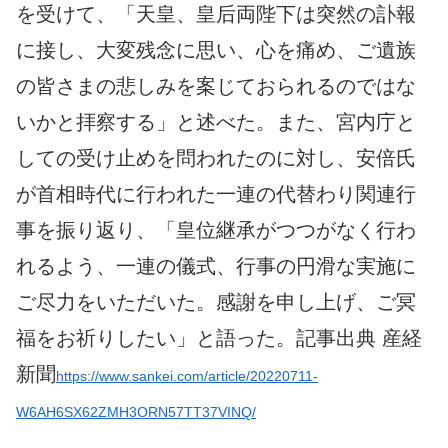
を受けて、「天皇、皇后両陛下は突然の訃報
に接し、大変残念に思い、心を痛め、ご遺族
の皆さまの悲しみを案じておられるのではな
いかと拝察する」と述べた。また、宮内庁と
しての受け止めを問われたのに対し、安倍氏
が首相時代に行われた一連の代替わり関連行
事を振り返り、「皇位継承がつつがなく行わ
れるよう、一連の儀式、行事の円滑な実施に
ご尽力をいただいた。感謝を申し上げ、ご冥
福をお祈りしたい」と語った。記事出典 産経
新聞
https://www.sankei.com/article/20220711-
W6AH6SX62ZMH3ORN57TT37VINQ/