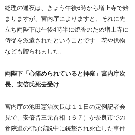
総理の通夜は、きょう午後6時から増上寺で始
まりますが、宮内庁によりますと、それに先
立ち両陛下は午後4時半に焼香のため増上寺に
侍従を派遣されたということです。花や供物
なども贈られました。
両陛下「心痛められていると拝察」宮内庁次
長、安倍氏死去受け
宮内庁の池田憲治次長は１１日の定例記者会
見で、安倍晋三元首相（６７）が奈良市での
参院選の街頭演説中に銃撃され死亡した事件