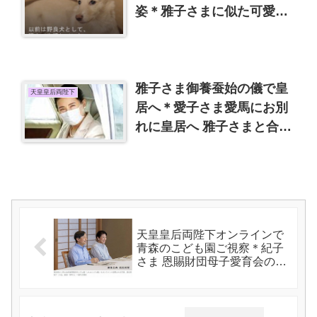
姿＊雅子さまに似た可愛い
眉毛犬
雅子さま御養蚕始の儀で皇
天皇皇后両陛下
居へ＊愛子さま愛馬にお別
れに皇居へ 雅子さまと合
流。
天皇皇后両陛下オンラインで
青森のこども園ご視察＊紀子
さま 恩賜財団母子愛育会の第
５４回愛育班員全国大会に出
席