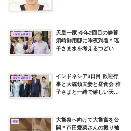
れる、週刊新潮を読んでの
感想など
天皇一家 今年2回目の静養
天皇皇后両陛下
須崎御用邸に昨夜到着＊瑶
子さま水を考えるつどい
インドネシア3日目 歓迎行
天皇皇后両陛下
事と大統領夫妻と昼食会 雅
子さまと一緒で嬉しい天皇
陛下
大嘗祭へ向けて大嘗宮を公
皇室
開＊芦田愛菜さんの振り袖