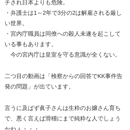
チされ日本よりも危険。
・弁護士は1～2年で3分の2は解雇される厳し
い世界。
・宮内庁職員は同僚への殺人未遂を起こして
いる事もあります。
今の宮内庁は皇室を守る意識が全くない。
二つ目の動画は「検察からの回答でKK事件告
発の問題」が出ています。
言うに及ばず眞子さんは生粋のお嬢さん育ち
で、悪く言えば滑稽にまで純粋な人でしょう
かねぇ・・・