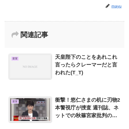
mayu
関連記事
天皇陛下のことをあれこれ
皇室
言ったらクレーマーだと言
われた(T_T)
衝撃！悠仁さまの机に刃物2
皇室
本警視庁が捜査 週刊誌、ネ
ットでの秋篠宮家批判の影
響か？