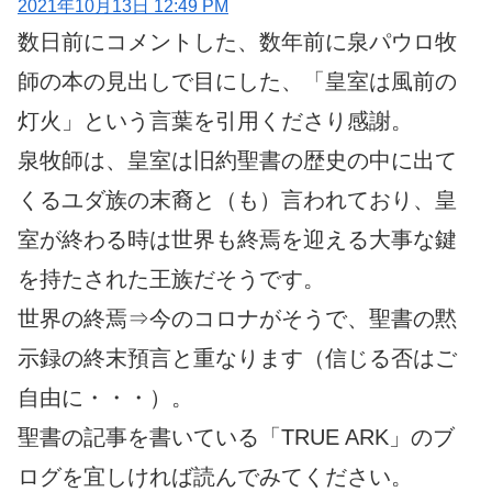
2021年10月13日 12:49 PM
数日前にコメントした、数年前に泉パウロ牧
師の本の見出しで目にした、「皇室は風前の
灯火」という言葉を引用くださり感謝。
泉牧師は、皇室は旧約聖書の歴史の中に出て
くるユダ族の末裔と（も）言われており、皇
室が終わる時は世界も終焉を迎える大事な鍵
を持たされた王族だそうです。
世界の終焉⇒今のコロナがそうで、聖書の黙
示録の終末預言と重なります（信じる否はご
自由に・・・）。
聖書の記事を書いている「TRUE ARK」のブ
ログを宜しければ読んでみてください。