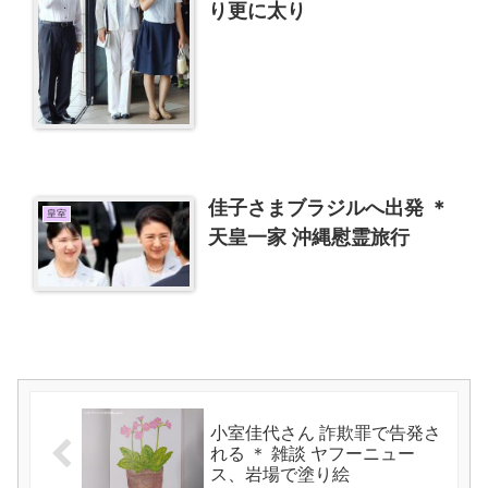
り更に太り
佳子さまブラジルへ出発 ＊
皇室
天皇一家 沖縄慰霊旅行
小室佳代さん 詐欺罪で告発さ
れる ＊ 雑談 ヤフーニュー
ス、岩場で塗り絵