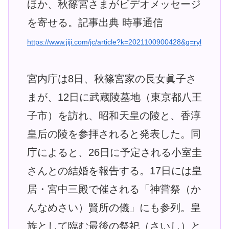
ほか、秋篠宮さまがビデオメッセージ
を寄せる。記事出典 時事通信
https://www.jiji.com/jc/article?k=2021100900428&g=ryl
宮内庁は8日、秋篠宮家の長女眞子さ
まが、12日に武蔵陵墓地（東京都八王
子市）を訪れ、昭和天皇の陵と、香淳
皇后の陵を参拝されると発表した。同
庁によると、26日に予定される小室圭
さんとの結婚を報告する。17日には皇
居・宮中三殿で催される「神嘗祭（か
んなめさい）賢所の儀」にも参列。皇
族として臨む最後の祭祀（さいし）と