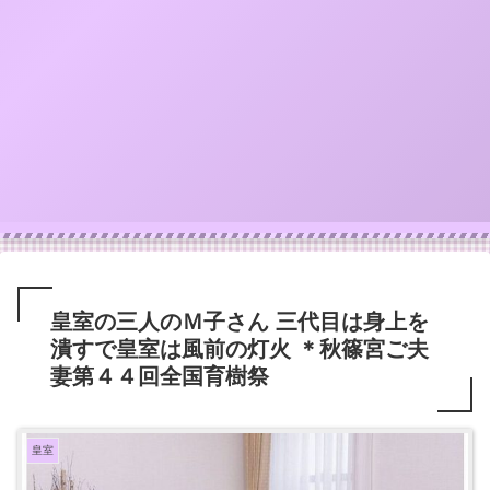
皇室の三人のＭ子さん 三代目は身上を
潰すで皇室は風前の灯火 ＊秋篠宮ご夫
妻第４４回全国育樹祭
皇室