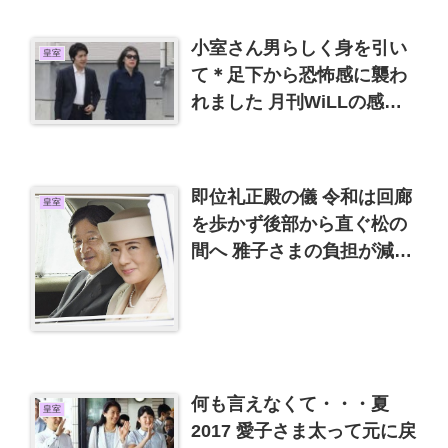
小室さん男らしく身を引い
皇室
て＊足下から恐怖感に襲わ
れました 月刊WiLLの感想
など
即位礼正殿の儀 令和は回廊
皇室
を歩かず後部から直ぐ松の
間へ 雅子さまの負担が減り
ました
何も言えなくて・・・夏
皇室
2017 愛子さま太って元に戻