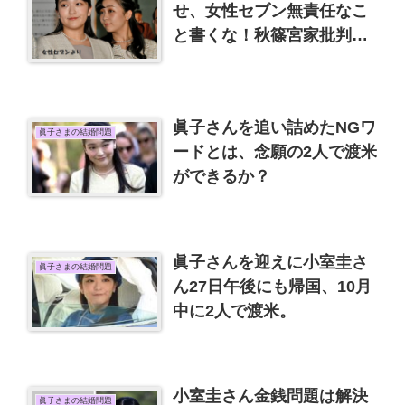
せ、女性セブン無責任なこ
と書くな！秋篠宮家批判は
度を過ぎてます
眞子さんを追い詰めたNGワ
眞子さまの結婚問題
ードとは、念願の2人で渡米
ができるか？
眞子さんを迎えに小室圭さ
眞子さまの結婚問題
ん27日午後にも帰国、10月
中に2人で渡米。
小室圭さん金銭問題は解決
眞子さまの結婚問題