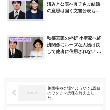
済みと公表へ眞子さま結婚
の意思は固く文書公表も把
握している＊追加 謝罪コメ
ント全文
秋篠宮家の挫折 小室家へ経
眞子さまの結婚問題
済関係にルーズな人物は決
して他者に信用されない 文
藝春秋2月号
集団接種会場でようやく1回目
のワクチン接種を終えまし
た。