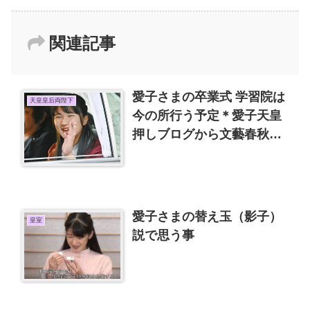
関連記事
愛子さまの卒業式 学習院は
天皇皇后両陛下
今の所行う予定＊愛子天皇
押しブログから文藝春秋の
絢子さんの記事を転載され
た
愛子さまの替え玉（影子）
皇室
説で思う事