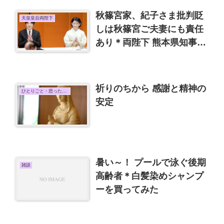
秋篠宮家、紀子さま批判貶
天皇皇后両陛下
しは秋篠宮ご夫妻にも責任
あり＊両陛下 熊本県知事と
面会 オンラインはできない
のか
祈りのちから 感謝と精神の
ひとりごと・思ったこと
安定
暑い～！ プールで泳ぐ後期
雑談
高齢者＊白髪染めシャンプ
ーを買ってみた