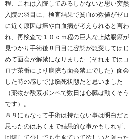
程、これは入院してみるしかないと思い突然
入院の羽目に。検査結果で貧血の数値がゼロ
に近く原因は癌や白血病が考えられると言わ
れ、再検査で１０ｃｍ程の巨大な上結腸癌が
見つかり手術後８日目に容態が急変してはじ
めて面会が解禁になりました（それまではコ
ロナ茶番により病院も面会禁止でした）面会
した時の感じでは脳死状態だと思いました
（薬物か酸素ボンベで数日は心臓は動くそう
です）。
８８にもなって手術は持たない事は明白だと
思ったのはあくまで結果的な事かもしれず、
回復して少しでも生きていて欲しいと願った