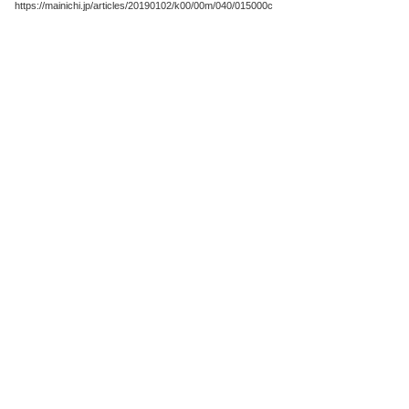
https://mainichi.jp/articles/20190102/k00/00m/040/015000c