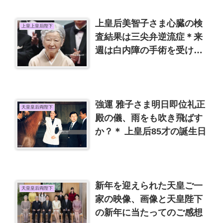
上皇后美智子さま心臓の検
上皇上皇后陛下
査結果は三尖弁逆流症＊来
週は白内障の手術を受ける
そうです
強運 雅子さま明日即位礼正
天皇皇后両陛下
殿の儀、雨をも吹き飛ばす
か？＊ 上皇后85才の誕生日
新年を迎えられた天皇ご一
天皇皇后両陛下
家の映像、画像と天皇陛下
の新年に当たってのご感想