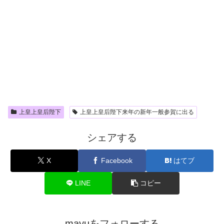
上皇上皇后陛下
上皇上皇后陛下来年の新年一般参賀に出る
シェアする
X
Facebook
はてブ
LINE
コピー
mayuをフォローする