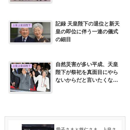
記録 天皇陛下の退位と新天
上皇上皇后陛下
皇の即位に伴う一連の儀式
の細目
自然災害が多い平成、天皇
上皇上皇后陛下
陛下が祭祀を真面目にやら
ないからだと言いたくなる
理由を推測する。
愛子さまと悠仁さま、上皇さ