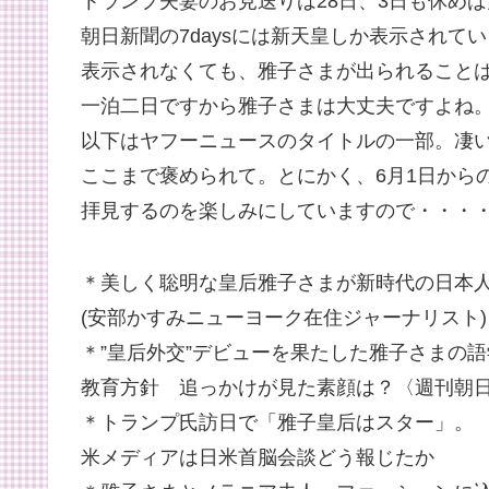
トランプ夫妻のお見送りは28日、3日も休め
朝日新聞の7daysには新天皇しか表示されて
表示されなくても、雅子さまが出られること
一泊二日ですから雅子さまは大丈夫ですよね
以下はヤフーニュースのタイトルの一部。凄
ここまで褒められて。とにかく、6月1日から
拝見するのを楽しみにしていますので・・・
＊美しく聡明な皇后雅子さまが新時代の日本
(安部かすみニューヨーク在住ジャーナリスト)
＊”皇后外交”デビューを果たした雅子さまの
教育方針 追っかけが見た素顔は？〈週刊朝
＊トランプ氏訪日で「雅子皇后はスター」。
米メディアは日米首脳会談どう報じたか