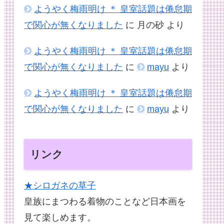
ようやく梅雨明け ＊ 皇室話題は倦怠期
で関心が無くなりました
に
月の砂
より
ようやく梅雨明け ＊ 皇室話題は倦怠期
で関心が無くなりました
に
mayu
より
ようやく梅雨明け ＊ 皇室話題は倦怠期
で関心が無くなりました
に
mayu
より
リンク
★シロガネの草子
皇族にまつわる着物のことなど日本画を
見て楽しめます。