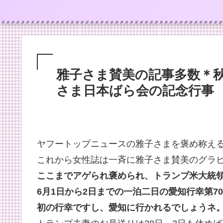
雅子さま賛美の記事多数＊秋
さま日本ばら会の記念行事
ヤフートップニュースの雅子さまを褒め称え
これから女性誌は一斉に雅子さま賛美のグラ
ここまでアゲられ褒められ、トランプ米大統
6月1日から2日までの一泊二日の愛知行幸第7
初の行幸ですし、愛知に行かれるでしょうネ