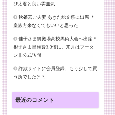
び太君と良い雰囲気
秋篠宮ご夫妻 あきた総文祭に出席 ＊
皇族方来なくてもいいと思った
佳子さま御殿場高校馬術大会へ出席＊
彬子さま皇族費3.3倍に、来月はブータ
ン非公式訪問
詐欺サイトに会員登録、もう少しで買
う所でした(*_*;
最近のコメント