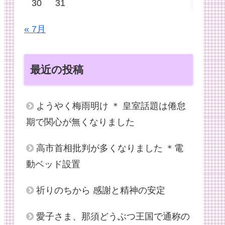
30
31
« 7月
最近の投稿
ようやく梅雨明け ＊ 皇室話題は倦怠
期で関心が無くなりました
高市首相批判が多くなりました ＊電
動ベッド設置
祈りのちから 感謝と精神の安定
愛子さま、那須どうぶつ王国で通称の