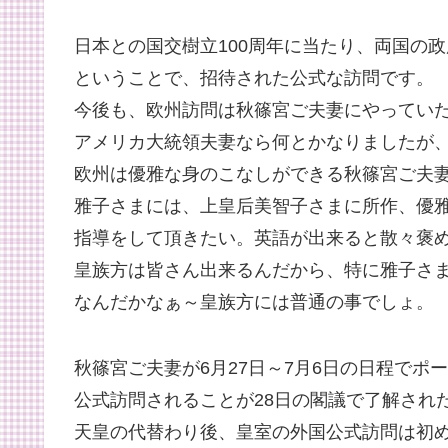
日本との国交樹立100周年に当たり、両国の
ということで、招待された公式な訪問です。
今後も、欧州訪問は秋篠宮ご夫妻にやってい
アメリカ大統領夫妻なら何とかなりましたが
欧州は優雅な身のこなしができる秋篠宮ご夫
雅子さまには、上皇后美智子さまに所作、優
指導をして頂きたい。英語が出来ると散々褒
皇族方は皆さん出来るんだから、特に雅子さ
なんだかなぁ～皇族方には普通の事でしょ。
秋篠宮ご夫妻が6月27日～7月6日の日程でポ
公式訪問されることが28日の閣議で了解され
天皇の代替わり後、皇室の外国公式訪問は初