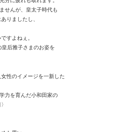
ば充分に疲れも取れます。
いませんが、皇太子時代も
はありましたし、
。
いですよねぇ。
の皇后雅子さまのお姿を
・
人女性のイメージを一新した
語学力を育んだ小和田家の
日〉