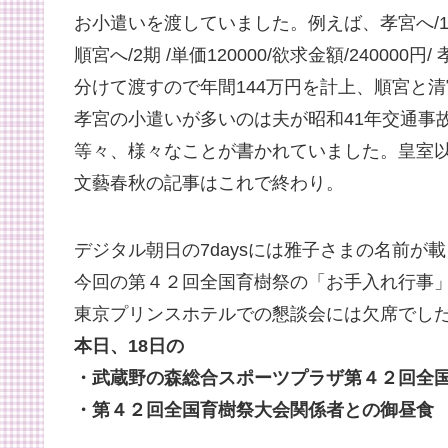
お小遣いを渡していました。例えば、孝宮へ/12月 
順宮へ/2期 /単価120000/欲求金額/240000
分けて渡すので年間144万円を計上、順宮と清
孝宮の小遣いが多いのは夫が昭和41年交通事
等々、様々なことが書かれていました。皇室
文藝春秋の記事はこれで終わり。
デジタル朝日の7daysには雅子さまの名前が
今回の第４２回全国育樹祭の「お手入れ行事
東京プリンスホテルでの懇談会には欠席でし
本日、18日の
・武蔵野の森総合スポーツプラザ第４２回全
・第４２回全国育樹祭大会関係者との御昼食