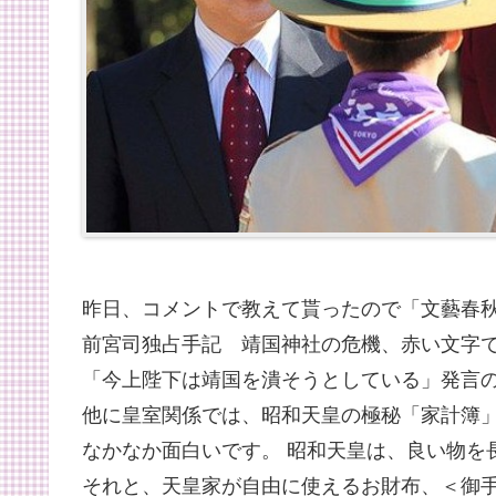
昨日、コメントで教えて貰ったので「文藝春秋
前宮司独占手記 靖国神社の危機、赤い文字
「今上陛下は靖国を潰そうとしている」発言
他に皇室関係では、昭和天皇の極秘「家計簿
なかなか面白いです。 昭和天皇は、良い物を
それと、天皇家が自由に使えるお財布、＜御