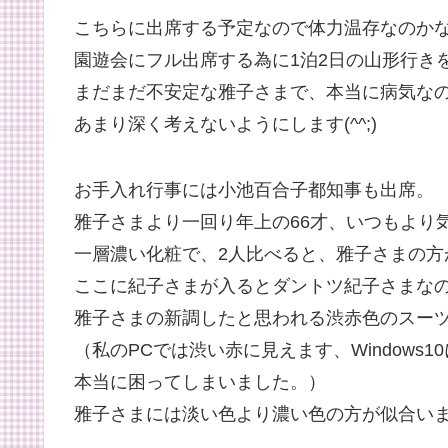
こちらに出席する予定なので体力温存なのか
園遊会にフル出席する為に1泊2日の山形行き
まだまだ不安定な雅子さまで、本当に病気な
あまり深く考えないようにします(^^;)
お手入れ行事には小池百合子都知事も出席。
雅子さまより一回り年上の66才、いつもより
一層濃い化粧で、2人比べると、雅子さまの方
ここに紀子さまが入るとダントツ紀子さまな
雅子さまの新調したと思われる渋赤色のスー
（私のPCでは渋い赤に見えます、Windows
本当に困ってしまいました。）
雅子さまには淡い色より濃い色の方が似合い