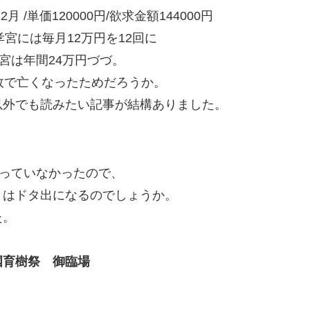
/単価120000円/欲求金額144000円
円/ 孝宮には毎月12万円を12回に
宮は年間24万円づづ。
故で亡くなったためだろうか。
以外でも読みたい記事が結構ありました。
載っていなかったので、
」はドタ出になるのでしょうか。
た。
国育樹祭 御臨場