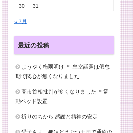
30
31
« 7月
最近の投稿
ようやく梅雨明け ＊ 皇室話題は倦怠
期で関心が無くなりました
高市首相批判が多くなりました ＊電
動ベッド設置
祈りのちから 感謝と精神の安定
愛子さま、那須どうぶつ王国で通称の