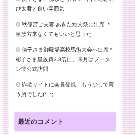
び太君と良い雰囲気
秋篠宮ご夫妻 あきた総文祭に出席 ＊
皇族方来なくてもいいと思った
佳子さま御殿場高校馬術大会へ出席＊
彬子さま皇族費3.3倍に、来月はブータ
ン非公式訪問
詐欺サイトに会員登録、もう少しで買
う所でした(*_*;
最近のコメント