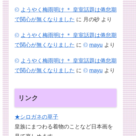
ようやく梅雨明け ＊ 皇室話題は倦怠期
で関心が無くなりました
に
月の砂
より
ようやく梅雨明け ＊ 皇室話題は倦怠期
で関心が無くなりました
に
mayu
より
ようやく梅雨明け ＊ 皇室話題は倦怠期
で関心が無くなりました
に
mayu
より
リンク
★シロガネの草子
皇族にまつわる着物のことなど日本画を