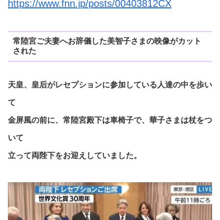
https://www.fnn.jp/posts/00403812CX
常陸宮ご夫妻へお辞儀した美智子さまの映像がカット
された
天皇、皇后がレセプションに参加している人達の中を歩い
て
金屏風の前に、常陸宮殿下は車椅子で、華子さまは杖をつ
いて
立って両陛下をお迎えしていました。