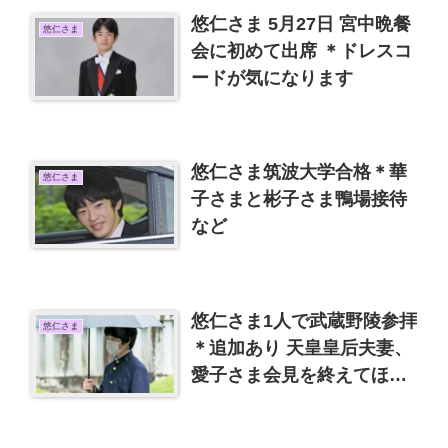
悠仁さま 5月27日 宮中晩餐
悠仁さま
会に初めて出席 ＊ドレスコ
ードが気になります
悠仁さま筑波大学合格＊華
悠仁さま
子さまと彬子さま鴨場接待
など
悠仁さま1人で武蔵野陵参拝
悠仁さま
＊追加あり 天皇皇后夫妻、
愛子さま会見を終えてほっ
とする