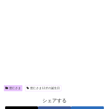
悠仁さま
悠仁さま12才の誕生日
シェアする