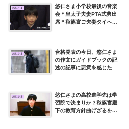
悠仁さま小学校最後の音楽
悠仁さま
会＊皇太子夫妻PTA式典出
席＊秋篠宮ご夫妻タイへ私
的訪問
合格発表の今日、悠仁さま
悠仁さま
の作文にガイドブックの記
述の記事に悪意を感じた
悠仁さまの高校進学先は学
悠仁さま
習院で決まりか？秋篠宮殿
下の教育方針曲げざるをえ
ず