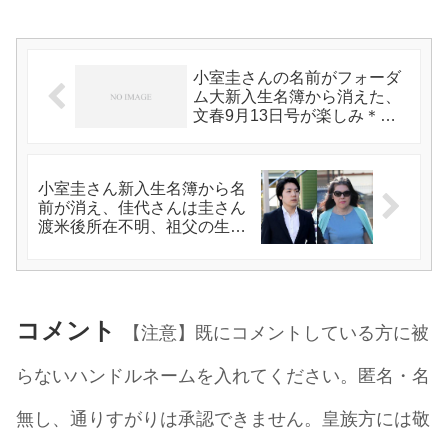
小室圭さんの名前がフォーダ
ム大新入生名簿から消えた、
文春9月13日号が楽しみ＊ヴ
ィクトリア皇太子来日、絢子
さまとコンサート鑑賞
小室圭さん新入生名簿から名
前が消え、佳代さんは圭さん
渡米後所在不明、祖父の生存
確認、文春を読んでの感想な
ど。
コメント
【注意】既にコメントしている方に被
らないハンドルネームを入れてください。匿名・名
無し、通りすがりは承認できません。皇族方には敬