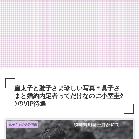
皇太子と雅子さま珍しい写真＊眞子さ
まと婚約内定者ってだけなのに小室圭ｸ
ﾝのVIP待遇
眞子さまの結婚問題