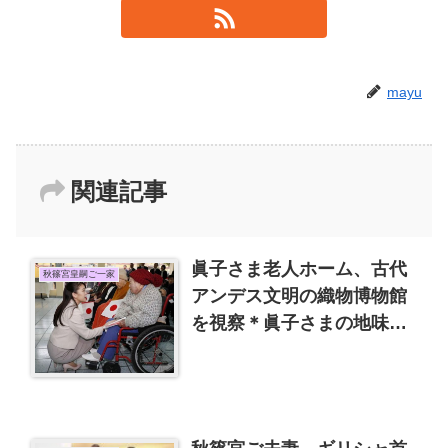
mayu
関連記事
眞子さま老人ホーム、古代
秋篠宮皇嗣ご一家
アンデス文明の織物博物館
を視察＊眞子さまの地味な
通勤スタイルと佳代さんと3
人で駆け落ち？