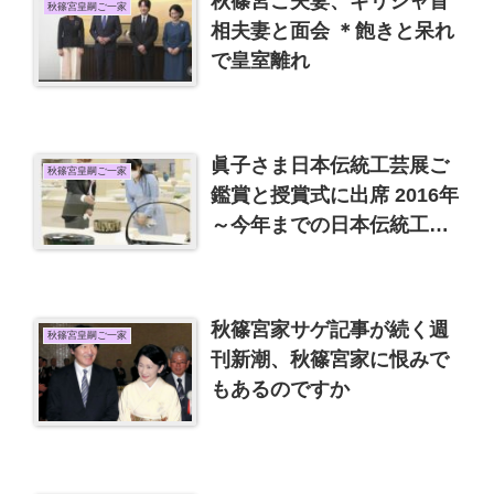
秋篠宮ご夫妻、ギリシャ首
秋篠宮皇嗣ご一家
相夫妻と面会 ＊飽きと呆れ
で皇室離れ
眞子さま日本伝統工芸展ご
秋篠宮皇嗣ご一家
鑑賞と授賞式に出席 2016年
～今年までの日本伝統工芸
展ファッション
秋篠宮家サゲ記事が続く週
秋篠宮皇嗣ご一家
刊新潮、秋篠宮家に恨みで
もあるのですか