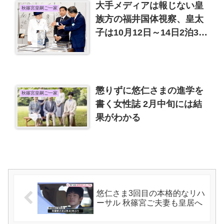
大手メディアは報じない皇
秋篠宮皇嗣ご一家
族方の福井国体視察、皇太
子は10月12日～14日2泊3日
で福井県訪問、雅子さまは
同行するでしょうか
懲りずに悠仁さまの進学を
秋篠宮皇嗣ご一家
書く女性誌 2月中旬には結
果がわかる
悠仁さま3回目の本格的なリハ
ーサル 秋篠宮ご夫妻も皇居へ