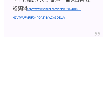
経新聞
https://www.sankei.com/article/20240101-
H6VTWUFMRFO4PGA3YMWXA3DELA/