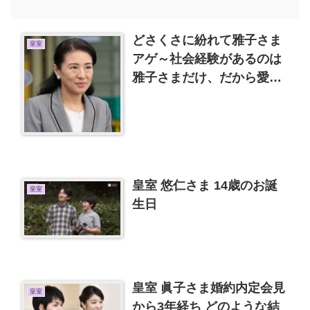
どさくさに紛れて雅子さま
皇室
アゲ～社会経験があるのは
雅子さまだけ、だから愛子
さまは学習院大学進学？
皇室 悠仁さま 14歳のお誕
皇室
生日
皇室 眞子さま婚約内定会見
皇室
から3年経ち どのような結