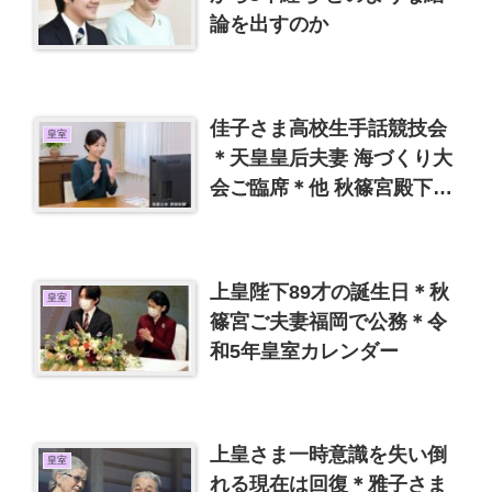
論を出すのか
佳子さま高校生手話競技会
皇室
＊天皇皇后夫妻 海づくり大
会ご臨席＊他 秋篠宮殿下は
小室圭氏に会わないだろう
上皇陛下89才の誕生日＊秋
皇室
篠宮ご夫妻福岡で公務＊令
和5年皇室カレンダー
上皇さま一時意識を失い倒
皇室
れる現在は回復＊雅子さま