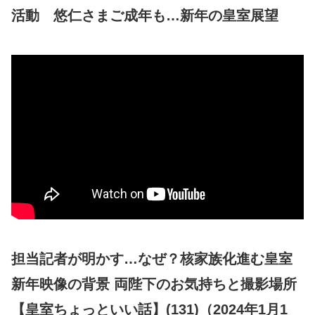
活動 悠仁さまご成年も…新年の皇室展望
担当記者が明かす…なぜ？核家族化進む皇室
新年映像の背景 両陛下のお気持ちと撮影場所
【皇室ちょっといい話】(131)（2024年1月1