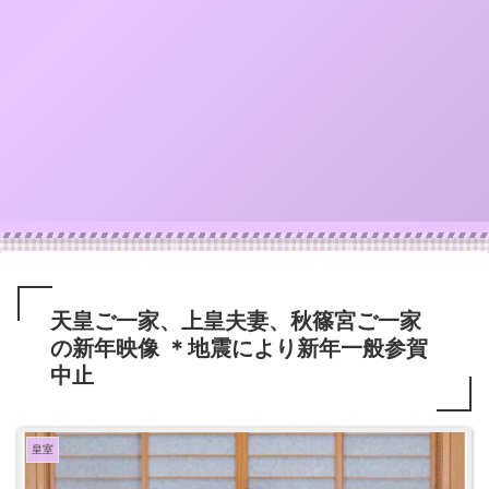
天皇ご一家、上皇夫妻、秋篠宮ご一家
の新年映像 ＊地震により新年一般参賀
中止
皇室