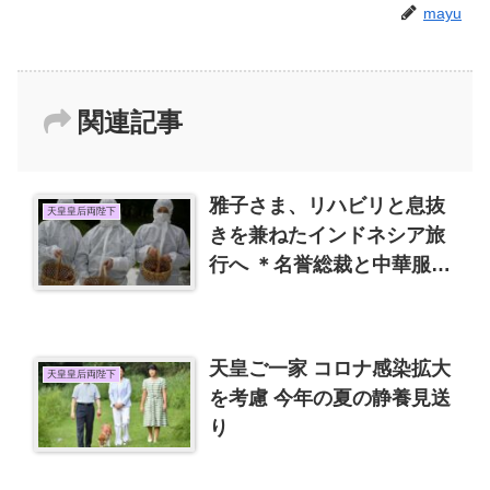
mayu
関連記事
雅子さま、リハビリと息抜
天皇皇后両陛下
きを兼ねたインドネシア旅
行へ ＊名誉総裁と中華服大
好きな久子さま
天皇ご一家 コロナ感染拡大
天皇皇后両陛下
を考慮 今年の夏の静養見送
り