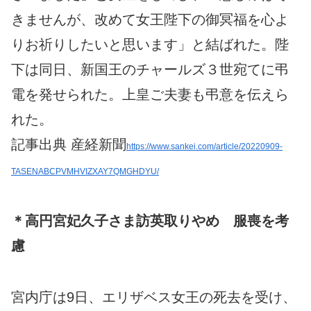
きませんが、改めて女王陛下の御冥福を心よ
りお祈りしたいと思います」と結ばれた。陛
下は同日、新国王のチャールズ３世宛てに弔
電を発せられた。上皇ご夫妻も弔意を伝えら
れた。
記事出典 産経新聞
https://www.sankei.com/article/20220909-
TASENABCPVMHVIZXAY7QMGHDYU/
＊高円宮妃久子さま訪英取りやめ 服喪を考
慮
宮内庁は9日、エリザベス女王の死去を受け、