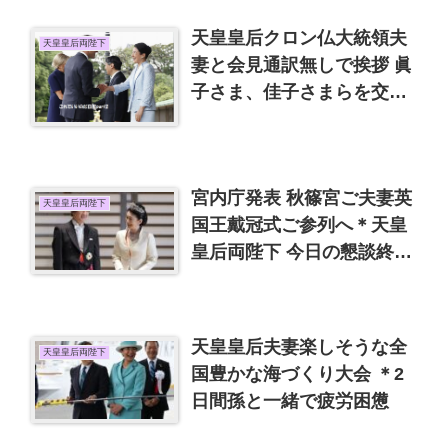
天皇皇后クロン仏大統領夫
天皇皇后両陛下
妻と会見通訳無しで挨拶 眞
子さま、佳子さまらを交え
て昼食会 動画を追加
宮内庁発表 秋篠宮ご夫妻英
天皇皇后両陛下
国王戴冠式ご参列へ＊天皇
皇后両陛下 今日の懇談終始
マスク着用
天皇皇后夫妻楽しそうな全
天皇皇后両陛下
国豊かな海づくり大会 ＊2
日間孫と一緒で疲労困憊