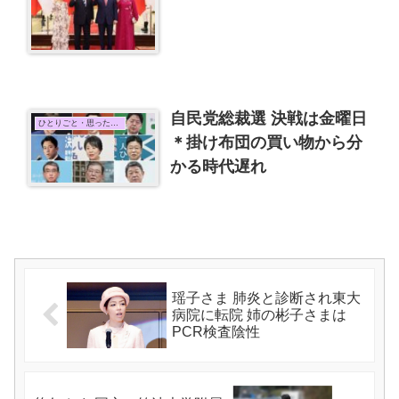
自民党総裁選 決戦は金曜日
ひとりごと・思ったこと
＊掛け布団の買い物から分
かる時代遅れ
瑶子さま 肺炎と診断され東大
病院に転院 姉の彬子さまは
PCR検査陰性