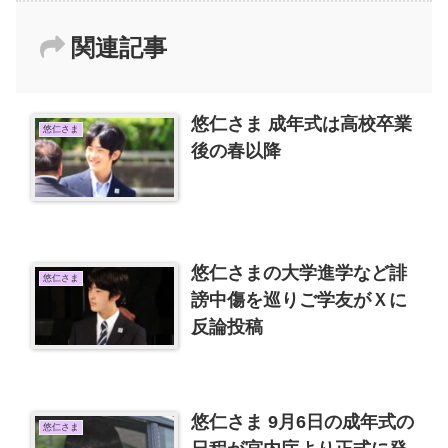
関連記事
悠仁さま 成年式は高校卒業
悠仁さま
後の春以降
悠仁さまの大学進学など誹
悠仁さま
謗中傷を巡りご学友がＸに
反論投稿
悠仁さま 9月6日の成年式の
悠仁さま