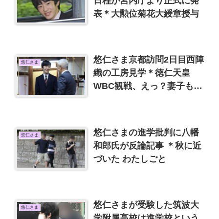
日程が宮内庁より正式に発
表＊大勲位菊花大綬章授与
悠仁さま京都訪問2日目西陣
悠仁さま
織の工房見学＊徳仁天皇
WBC観戦、えっ？妻子も一
緒でしょ
悠仁さまの進学批判に八幡
悠仁さま
和郎氏が反論記事 ＊秋に近
づいた わたしごと
悠仁さまが受験した筑波大
悠仁さま
学附属高校は進学校という