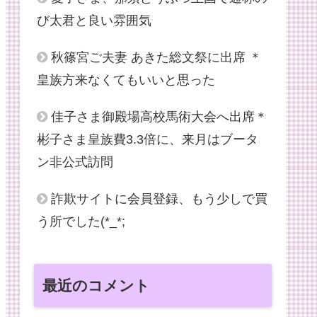
び太君と良い雰囲気
秋篠宮ご夫妻 あきた総文祭に出席 ＊
皇族方来なくてもいいと思った
佳子さま御殿場高校馬術大会へ出席＊
彬子さま皇族費3.3倍に、来月はブータ
ン非公式訪問
詐欺サイトに会員登録、もう少しで買
う所でした(*_*;
最近のコメント