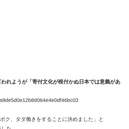
言われようが「寄付文化が根付かぬ日本では意義があ
91dda9de5d0e12b8d064e4e0df46bc03
で「ボク、タダ働きをすることに決めました」と
表した。