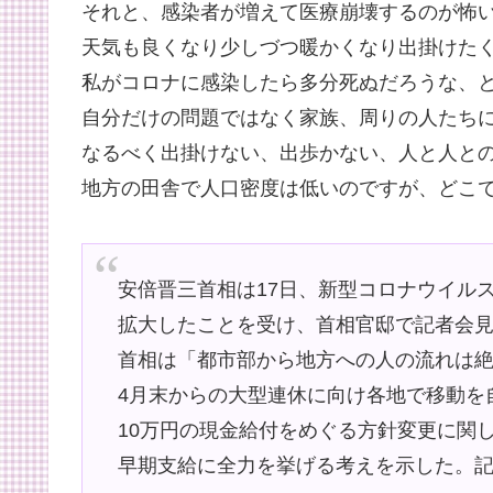
それと、感染者が増えて医療崩壊するのが怖
天気も良くなり少しづつ暖かくなり出掛けた
私がコロナに感染したら多分死ぬだろうな、
自分だけの問題ではなく家族、周りの人たち
なるべく出掛けない、出歩かない、人と人と
地方の田舎で人口密度は低いのですが、どこ
安倍晋三首相は17日、新型コロナウイル
拡大したことを受け、首相官邸で記者会
首相は「都市部から地方への人の流れは
4月末からの大型連休に向け各地で移動を
10万円の現金給付をめぐる方針変更に関
早期支給に全力を挙げる考えを示した。記