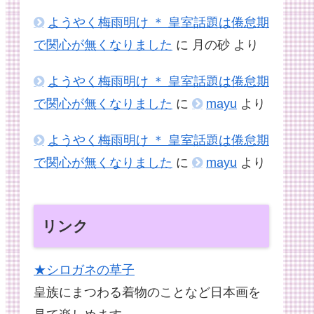
ようやく梅雨明け ＊ 皇室話題は倦怠期
で関心が無くなりました
に
月の砂
より
ようやく梅雨明け ＊ 皇室話題は倦怠期
で関心が無くなりました
に
mayu
より
ようやく梅雨明け ＊ 皇室話題は倦怠期
で関心が無くなりました
に
mayu
より
リンク
★シロガネの草子
皇族にまつわる着物のことなど日本画を