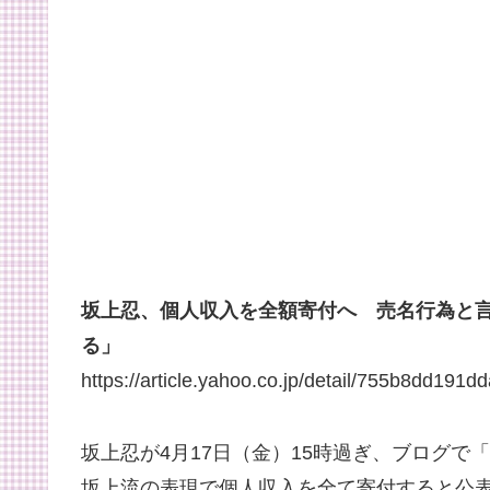
坂上忍、個人収入を全額寄付へ 売名行為と
る」
https://article.yahoo.co.jp/detail/755b8dd1
坂上忍が4月17日（金）15時過ぎ、ブログ
坂上流の表現で個人収入を全て寄付すると公