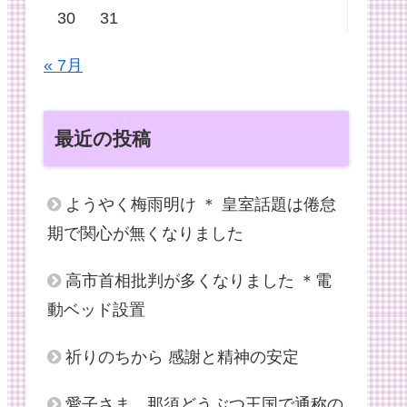
30
31
« 7月
最近の投稿
ようやく梅雨明け ＊ 皇室話題は倦怠
期で関心が無くなりました
高市首相批判が多くなりました ＊電
動ベッド設置
祈りのちから 感謝と精神の安定
愛子さま、那須どうぶつ王国で通称の