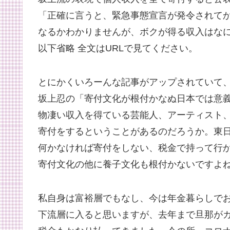
「正確に言うと、緊急事態宣言が発令されて
なるかわかりませんが、ボクが得る収入はな
以下省略 全文はURLで見てください。
とにかくいろーんな記事がアップされていて
坂上忍の「寄付文化が根付かなぬ日本では意
物凄い収入を得ている芸能人、アーティスト
寄付をするということがあるのだろうか。東
何かなければ寄付をしない、税金で持って行
寄付文化の他に養子文化も根付かないですよ
私自身は富裕層でもなし、今は年金暮らしでお
下流層に入ると思いますが、去年まで旦那が