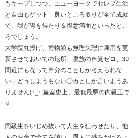
もキープしつつ、ニューヨークでセレブ生活
と自由もゲット。良いところ取りが全て成就
で、我が胃を得たり＆得意満面といったとこ
ろでしょう。
大学院丸投げ、博物館も無理矢理に雇用を更
新させておいての退所、皇族の自覚ゼロ、30
間近にもなって自分のことしか考えられな
い…どうしようもない◯カとしか言いようあ
りません(･_･;皇室史上、最低最悪の内親王で
す。
同級生をいじめ抜いて人生を狂わせたり、他
人のお金で全てを賄い、恩人に砂をかけるよ