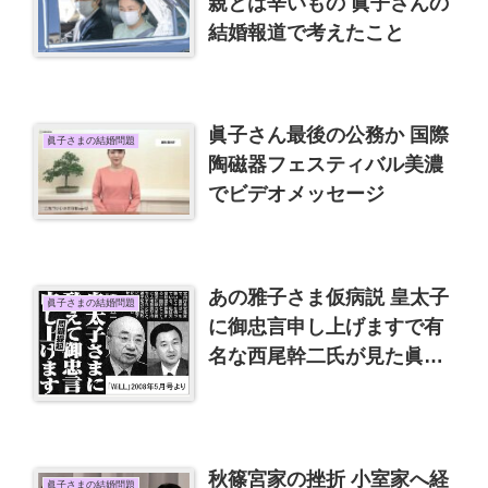
親とは辛いもの 眞子さんの
結婚報道で考えたこと
眞子さん最後の公務か 国際
眞子さまの結婚問題
陶磁器フェスティバル美濃
でビデオメッセージ
あの雅子さま仮病説 皇太子
眞子さまの結婚問題
に御忠言申し上げますで有
名な西尾幹二氏が見た眞子
さまと小室圭問題
秋篠宮家の挫折 小室家へ経
眞子さまの結婚問題