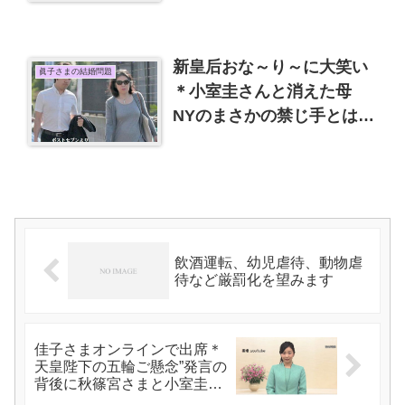
新皇后おな～り～に大笑い
眞子さまの結婚問題
＊小室圭さんと消えた母
NYのまさかの禁じ手とは？
悪縁契り深し 女性誌を読ん
での感想
飲酒運転、幼児虐待、動物虐
待など厳罰化を望みます
佳子さまオンラインで出席＊
天皇陛下の五輪ご懸念”発言の
背後に秋篠宮さまと小室圭さ
ん？？