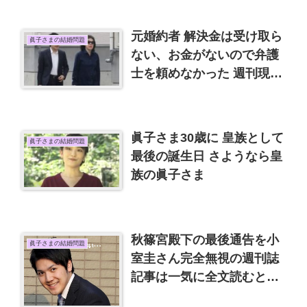
元婚約者 解決金は受け取ら
眞子さまの結婚問題
ない、お金がないので弁護
士を頼めなかった 週刊現代
を読んで
眞子さま30歳に 皇族として
眞子さまの結婚問題
最後の誕生日 さようなら皇
族の眞子さま
秋篠宮殿下の最後通告を小
眞子さまの結婚問題
室圭さん完全無視の週刊誌
記事は一気に全文読むと小
室批判が多い。