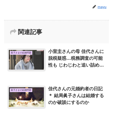
mayu
関連記事
小室圭さんの母 佳代さんに
眞子さまの結婚問題
脱税疑惑…税務調査の可能
性も じわじわと追い詰めら
れて
佳代さんの元婚約者の日記
眞子さまの結婚問題
＊ 結局眞子さんは結婚する
のか破談にするのか