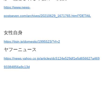
https://www.news-
postseven.com/archives/20210629_1671765.html?DETAIL
女性自身
https://jisin.jp/domestic/1995523/?rf=2
ヤフーニュース
https://news.yahoo.co.jp/articles/dc5124e529df1e5d656627a469
93384856a9c13d