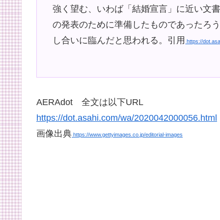
強く望む、いわば「結婚宣言」に近い文書
の発表のために準備したものであったろ
し合いに臨んだと思われる。引用
https://dot.a
AERAdot 全文は以下URL
https://dot.asahi.com/wa/2020042000056.html
画像出典
https://www.gettyimages.co.jp/editorial-images