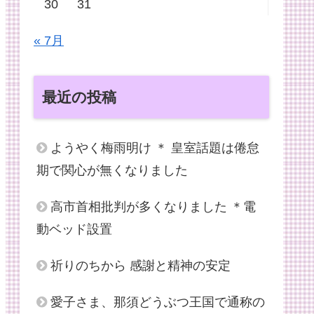
30
31
« 7月
最近の投稿
ようやく梅雨明け ＊ 皇室話題は倦怠
期で関心が無くなりました
高市首相批判が多くなりました ＊電
動ベッド設置
祈りのちから 感謝と精神の安定
愛子さま、那須どうぶつ王国で通称の