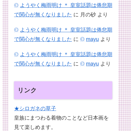
ようやく梅雨明け ＊ 皇室話題は倦怠期
で関心が無くなりました
に
月の砂
より
ようやく梅雨明け ＊ 皇室話題は倦怠期
で関心が無くなりました
に
mayu
より
ようやく梅雨明け ＊ 皇室話題は倦怠期
で関心が無くなりました
に
mayu
より
リンク
★シロガネの草子
皇族にまつわる着物のことなど日本画を
見て楽しめます。