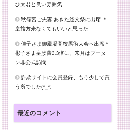
び太君と良い雰囲気
秋篠宮ご夫妻 あきた総文祭に出席 ＊
皇族方来なくてもいいと思った
佳子さま御殿場高校馬術大会へ出席＊
彬子さま皇族費3.3倍に、来月はブータ
ン非公式訪問
詐欺サイトに会員登録、もう少しで買
う所でした(*_*;
最近のコメント