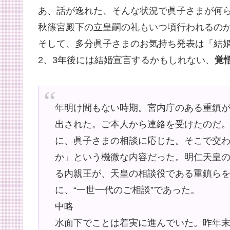
あ、話が逸れた、そんな状況で眞子さまが何
秋篠宮殿下の立皇嗣の礼もいつ頃行われるのか
そして、多分眞子さまのお気持ち発表は「結
2、3年後には結婚宣言するかもしれない、
覚
年明け間もない時期。宮内庁のある重鎮が
出された。ご本人から連絡を受けたのだ
に、眞子さまの相談に応じた。そこで交
か」という機微な内容だった。明仁天皇
る内親王が、天皇の相談役である重鎮ら
に、“一世一代のご相談”であった。
中略
水面下でことは着実に進んでいた。昨年