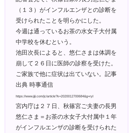
（１３）がインフルエンザとの診断を
受けられたことを明らかにした。
今週は通っているお茶の水女子大付属
中学校を休むという。
池田次長によると、悠仁さまは体調を
崩して２６日に医師の診察を受けた。
ご家族で他に症状は出ていない。記事
出典 時事通信
https://www.jiji.com/jc/article?k=2020012700684&g=ryl
宮内庁は２７日、秋篠宮ご夫妻の長男
悠仁さま＝お茶の水女子大付属中１年
がインフルエンザの診断を受けられた