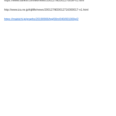
https://www.sankei.com/life/news/200127/lif2001270038-n1.html
http://www.iza.ne.jp/kiji/life/news/200127/lif20012716300017-n1.html
https://mainichi.jp/graphs/20190906/hpj/00m/040/001000g/2