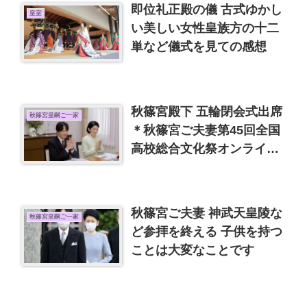
即位礼正殿の儀 古式ゆかし
皇室
い美しい女性皇族方の十二
単など儀式を見ての感想
秋篠宮殿下 五輪閉会式出席
秋篠宮皇嗣ご一家
＊秋篠宮ご夫妻第45回全国
高校総合文化祭オンライン
出席
秋篠宮ご夫妻 神武天皇陵な
秋篠宮皇嗣ご一家
ど参拝を終える 子供を持つ
ことは大変なことです