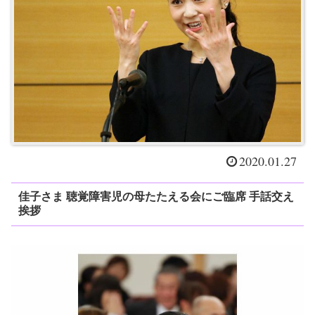
2020.01.27
佳子さま 聴覚障害児の母たたえる会にご臨席 手話交え
挨拶