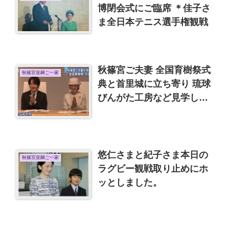
博閉会式にご臨席 ＊佳子さ
ま全日本テニス選手権観戦
秋篠宮ご夫妻 全国育樹祭式
秋篠宮皇嗣ご一家
典と首里城に立ち寄り 琉球
びんがた工房など見学し帰
京
悠仁さまと紀子さま本日の
秋篠宮皇嗣ご一家
ラグビー観戦取り止めにホ
ッとしました。