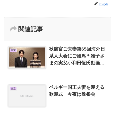
mayu
関連記事
秋篠宮ご夫妻第65回海外日
皇室
系人大会にご臨席＊雅子さ
まの実父小和田恆氏動画で
売国奴炎上
ベルギー国王夫妻を迎える
皇室
歓迎式 今夜は晩餐会