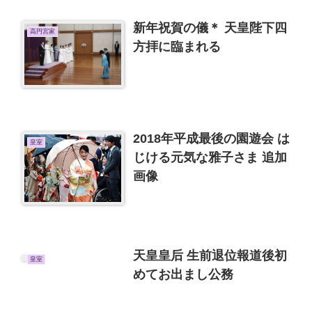
新年祝賀の儀＊ 天皇陛下四
高円宮家
方拝に臨まれる
2018年平成最後の園遊会 は
皇室
じける元気な雅子さま 追加
画像
天皇皇后 生前退位報道後初
皇室
めてお出まし公務