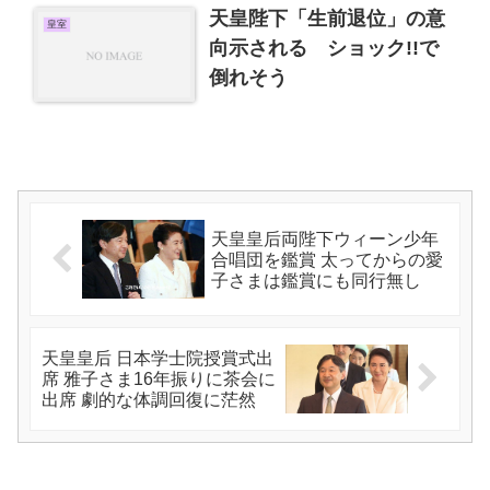
天皇陛下「生前退位」の意
皇室
向示される ショック!!で
倒れそう
天皇皇后両陛下ウィーン少年
合唱団を鑑賞 太ってからの愛
子さまは鑑賞にも同行無し
天皇皇后 日本学士院授賞式出
席 雅子さま16年振りに茶会に
出席 劇的な体調回復に茫然