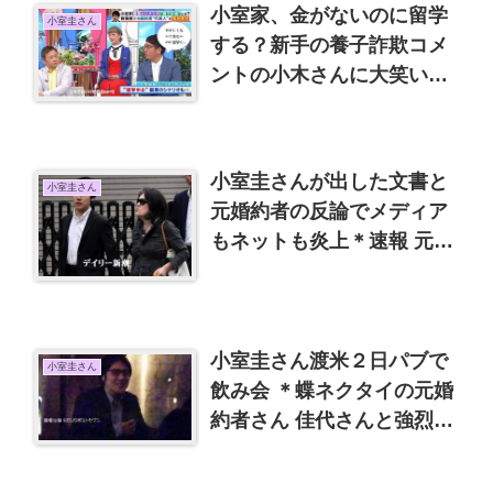
小室家、金がないのに留学
小室圭さん
する？新手の養子詐欺コメ
ントの小木さんに大笑い
【追加】皇室専門家へ脱税
したと書かれたので調査し
て貰うように対応します
小室圭さんが出した文書と
小室圭さん
元婚約者の反論でメディア
もネットも炎上＊速報 元婚
約者協議に応じる
小室圭さん渡米２日パブで
小室圭さん
飲み会 ＊蝶ネクタイの元婚
約者さん 佳代さんと強烈キ
ャラ3人