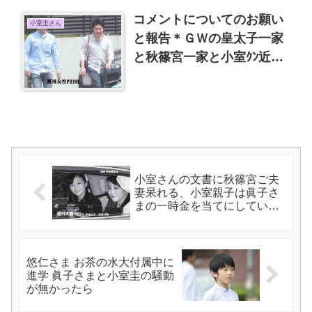
コメントについてのお願い
小室圭さん
と報告＊ＧＷの皇太子一家
と秋篠宮一家と小室ｸﾝ近況
追加週間女性PRIMEの小室
ｸﾝ画像
小室さんの文書に秋篠宮ご夫
妻呆れる、小室親子は眞子さ
まの一時金を当てにしてい
る、12月承子さま婚約発表？
悠仁さま お茶の水大付属中に
進学 眞子さまと小室圭の騒動
が無かったら