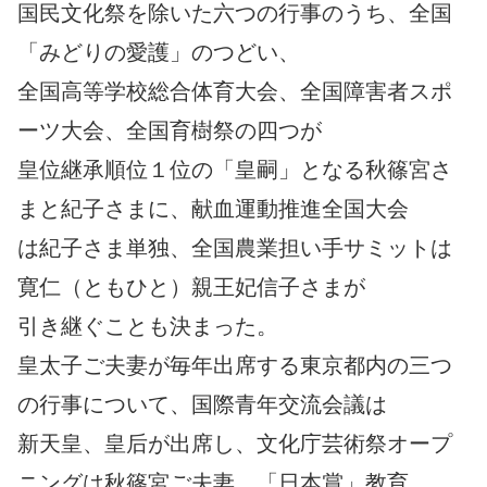
国民文化祭を除いた六つの行事のうち、全国
「みどりの愛護」のつどい、
全国高等学校総合体育大会、全国障害者スポ
ーツ大会、全国育樹祭の四つが
皇位継承順位１位の「皇嗣」となる秋篠宮さ
まと紀子さまに、献血運動推進全国大会
は紀子さま単独、全国農業担い手サミットは
寛仁（ともひと）親王妃信子さまが
引き継ぐことも決まった。
皇太子ご夫妻が毎年出席する東京都内の三つ
の行事について、国際青年交流会議は
新天皇、皇后が出席し、文化庁芸術祭オープ
ニングは秋篠宮ご夫妻、「日本賞」教育