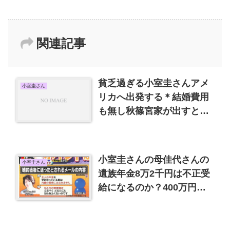
関連記事
貧乏過ぎる小室圭さんアメ
小室圭さん
リカへ出発する＊結婚費用
も無し秋篠宮家が出すと国
民から批判が！
小室圭さんの母佳代さんの
小室圭さん
遺族年金8万2千円は不正受
給になるのか？400万円は
贈与になるのか？ミヤネ屋
を見ました。