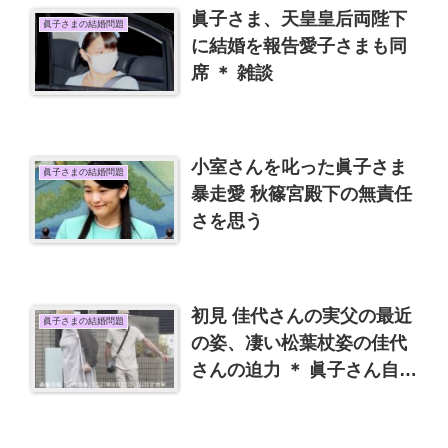
眞子さま、天皇皇后両陛下
眞子さまの結婚問題
に結婚を報告愛子さまも同
席 ＊ 雑談
小室さんを叱った眞子さま
眞子さまの結婚問題
暴走愛 秋篠宮殿下の無責任
さを思う
初見 佳代さんの実父の最近
眞子さまの結婚問題
の姿、凄い松葉杖姿の佳代
さんの迫力 ＊ 眞子さん自由
になりたい～！