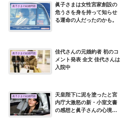
眞子さまは女性宮家創設の
眞子さまの結婚問題
危うさを身を持って知らせ
る運命の人だったのかも。
佳代さんの元婚約者 初のコ
眞子さまの結婚問題
メント発表 全文 佳代さんは
入院中
天皇陛下に泥を塗ったと宮
眞子さまの結婚問題
内庁大激怒の新・小室文書
の感想と眞子さんの心境
は？