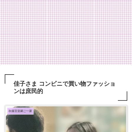
佳子さま コンビニで買い物ファッショ
ンは庶民的
秋篠宮皇嗣ご一家