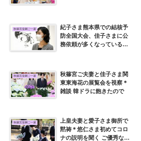
紀子さま熊本県での結核予
秋篠宮皇嗣ご一家
防全国大会、佳子さまに公
務依頼が多くなっているそ
うです
秋篠宮ご夫妻と佳子さま関
秋篠宮皇嗣ご一家
東東海花の展覧会を視察＊
雑談 韓ドラに飽きたので
上皇夫妻と愛子さま御所で
秋篠宮皇嗣ご一家
黙祷＊悠仁さま初めてコロ
ナの説明を聞く ご優秀な愛