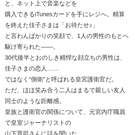
と、ネット上で音楽などを
購入できるiTunesカードを手にレジへ。精算
を終えた佳子さまは「お待たせ♪」
と言わんばかりの笑顔で、1人の男性のもとへ
駆け寄られた――。
30代後半とおのしき精悍な顔立ちの男性は、
佳子さまの恋人……
ではなく“側衛”と呼ばれる皇宮護衛官だ。
ただ、ほほ笑み合う二人はまるで親しい友人
同士のような距離感。
皇族と護衛官の関係について、元宮内庁職員
で皇室ジャーナリストの
山下晋司さんに話を聞いた。