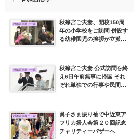
秋篠宮ご夫妻、開校150周
秋篠宮皇嗣ご一家
年の小学校をご訪問 併設す
る幼稚園児の挨拶が立派、
他私事
秋篠宮ご夫妻 公式訪問を終
秋篠宮皇嗣ご一家
え6日午前無事に帰国 それ
ぞれ単独での行事や民間機
使用など今後の公務のあり
方
眞子さま振り袖で中近東ア
秋篠宮皇嗣ご一家
フリカ婦人会第２０回記念
チャリティーバザーへ