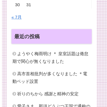
30
31
« 7月
最近の投稿
ようやく梅雨明け ＊ 皇室話題は倦怠
期で関心が無くなりました
高市首相批判が多くなりました ＊電
動ベッド設置
祈りのちから 感謝と精神の安定
愛子さま、那須どうぶつ王国で通称の