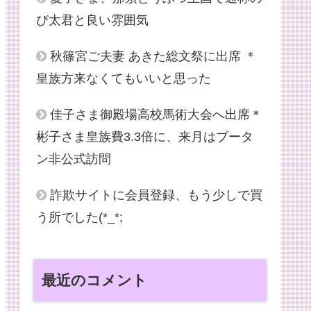
び太君と良い雰囲気
秋篠宮ご夫妻 あきた総文祭に出席 ＊
皇族方来なくてもいいと思った
佳子さま御殿場高校馬術大会へ出席＊
彬子さま皇族費3.3倍に、来月はブータ
ン非公式訪問
詐欺サイトに会員登録、もう少しで買
う所でした(*_*;
最近のコメント