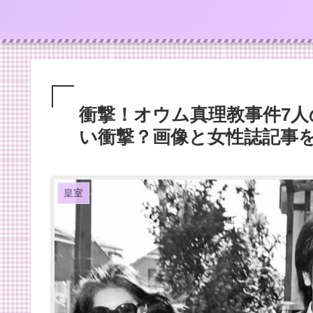
衝撃！オウム真理教事件7
い衝撃？画像と女性誌記事
皇室