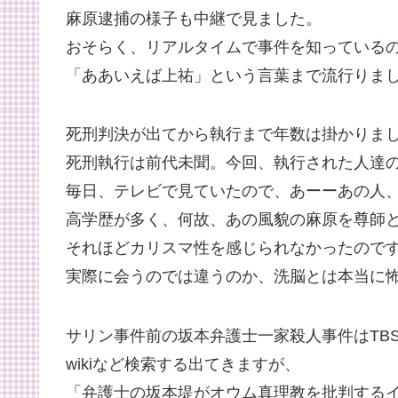
麻原逮捕の様子も中継で見ました。
おそらく、リアルタイムで事件を知っているの
「ああいえば上祐」という言葉まで流行りま
死刑判決が出てから執行まで年数は掛かりまし
死刑執行は前代未聞。今回、執行された人達
毎日、テレビで見ていたので、あーーあの人
高学歴が多く、何故、あの風貌の麻原を尊師
それほどカリスマ性を感じられなかったので
実際に会うのでは違うのか、洗脳とは本当に
サリン事件前の坂本弁護士一家殺人事件はTB
wikiなど検索する出てきますが、
「弁護士の坂本堤がオウム真理教を批判する