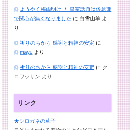
ようやく梅雨明け ＊ 皇室話題は倦怠期
で関心が無くなりました
に
白雪山羊
よ
り
祈りのちから 感謝と精神の安定
に
mayu
より
祈りのちから 感謝と精神の安定
に
ク
ロワッサン
より
リンク
★シロガネの草子