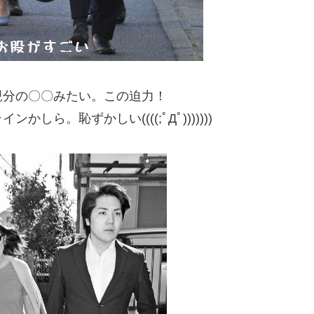
親分の〇〇みたい。この迫力！
ら。恥ずかしい((((;ﾟДﾟ)))))))