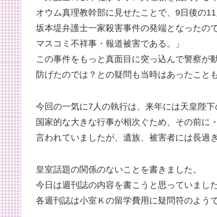
オウム真理教幹部に見せたことで、9日後の11
坂本堤弁護士一家殺害事件の発端となったの
マスコミ不祥事・報道被害である。」
この事件をもっと真面目に突っ込んで警察が
防げたのでは？との疑問も当時はあったこと
今回の一気に7人の執行は、来年には天皇陛下
国家的な大きな行事が相次ぐため、その前に
言われていましたが、遺族、被害者には長過ぎ
皇室話題の関係のないことを書きました。
今日は週刊誌の内容を書こうと思っていまし
各週刊誌は小室Ｋの留学費用に疑問符のよう