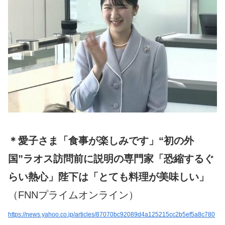
＊愛子さま「食事が楽しみです」“初の外
国”ラオス訪問前に説明の専門家「恐縮するぐ
らい熱心」陛下は「とても料理が美味しい」
（FNNプライムオンライン）
https://news.yahoo.co.jp/articles/87070bc92089d4a125215cc2b5ef5a8c780