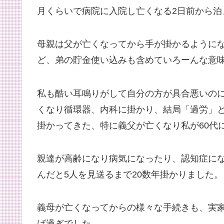
月くらいで病院に入院し亡くなる2日前から泊
母親は父が亡くなってから手が掛かるように
ど、弟の貯金使い込みも含めていろーんな意
私も酷い耳鳴りがして自分の方が具合悪いの
くなり循環器、内科に掛かり、結局「過労」
掛かってきた、特に義父が亡くなり私が60代
親達が高齢になり病気になったり、認知症に
んだと5人を見送るまで20数年掛かりました。
義母が亡くなってからの様々な手続きも、実
ば過ぎでした。