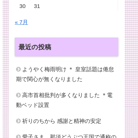
30
31
« 7月
最近の投稿
ようやく梅雨明け ＊ 皇室話題は倦怠
期で関心が無くなりました
高市首相批判が多くなりました ＊電
動ベッド設置
祈りのちから 感謝と精神の安定
愛子さま、那須どうぶつ王国で通称の