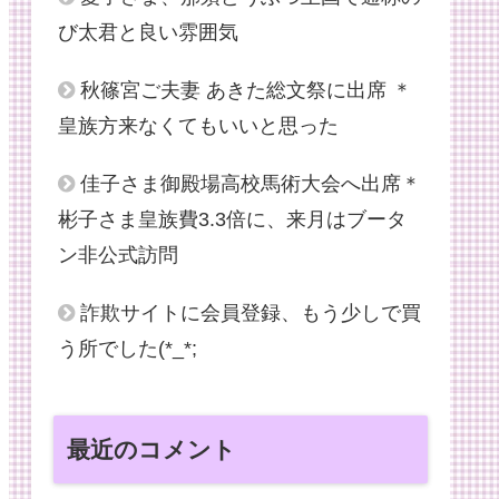
び太君と良い雰囲気
秋篠宮ご夫妻 あきた総文祭に出席 ＊
皇族方来なくてもいいと思った
佳子さま御殿場高校馬術大会へ出席＊
彬子さま皇族費3.3倍に、来月はブータ
ン非公式訪問
詐欺サイトに会員登録、もう少しで買
う所でした(*_*;
最近のコメント