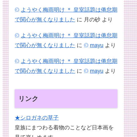
ようやく梅雨明け ＊ 皇室話題は倦怠期
で関心が無くなりました
に
月の砂
より
ようやく梅雨明け ＊ 皇室話題は倦怠期
で関心が無くなりました
に
mayu
より
ようやく梅雨明け ＊ 皇室話題は倦怠期
で関心が無くなりました
に
mayu
より
リンク
★シロガネの草子
皇族にまつわる着物のことなど日本画を