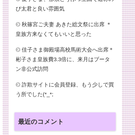
び太君と良い雰囲気
秋篠宮ご夫妻 あきた総文祭に出席 ＊
皇族方来なくてもいいと思った
佳子さま御殿場高校馬術大会へ出席＊
彬子さま皇族費3.3倍に、来月はブータ
ン非公式訪問
詐欺サイトに会員登録、もう少しで買
う所でした(*_*;
最近のコメント