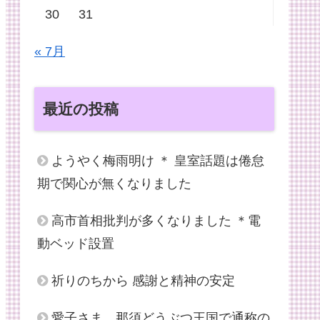
30
31
« 7月
最近の投稿
ようやく梅雨明け ＊ 皇室話題は倦怠
期で関心が無くなりました
高市首相批判が多くなりました ＊電
動ベッド設置
祈りのちから 感謝と精神の安定
愛子さま、那須どうぶつ王国で通称の