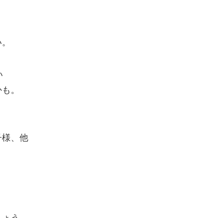
う
い。
い
かも。
子様、他
。
しょう。