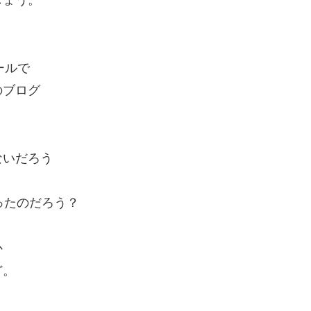
ールで
のブログ
ないだろう
まったのだろう？
か
ど。