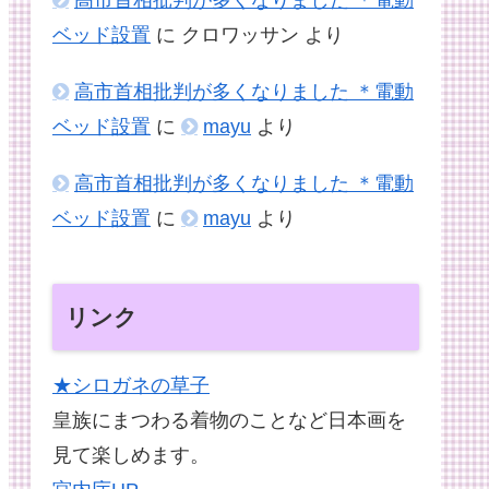
ベッド設置
に
クロワッサン
より
高市首相批判が多くなりました ＊電動
ベッド設置
に
mayu
より
高市首相批判が多くなりました ＊電動
ベッド設置
に
mayu
より
リンク
★シロガネの草子
皇族にまつわる着物のことなど日本画を
見て楽しめます。