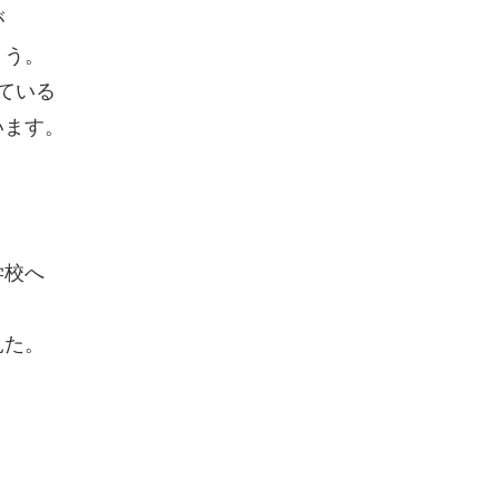
が
ょう。
ている
います。
学校へ
見た。