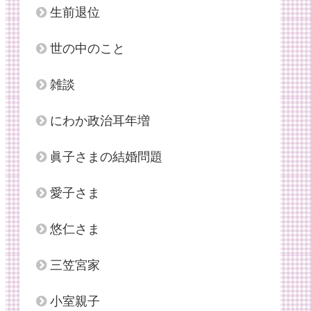
生前退位
世の中のこと
雑談
にわか政治耳年増
眞子さまの結婚問題
愛子さま
悠仁さま
三笠宮家
小室親子