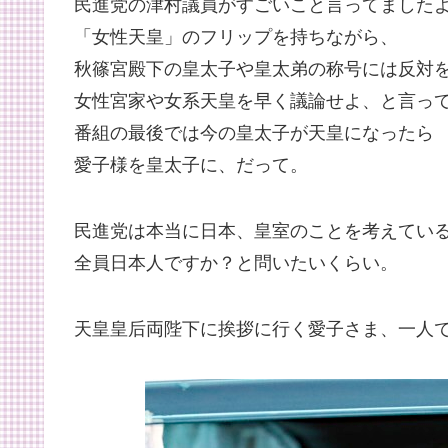
民進党の津村議員がすごいこと言ってました
「女性天皇」のフリップを持ちながら、
秋篠宮殿下の皇太子や皇太弟の称号には反対
女性宮家や女系天皇を早く議論せよ、と言っ
番組の最後では今の皇太子が天皇になったら
愛子様を皇太子に、だって。
民進党は本当に日本、皇室のことを考えてい
全員日本人ですか？と問いたいくらい。
天皇皇后両陛下に挨拶に行く愛子さま、一人