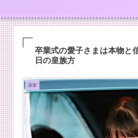
卒業式の愛子さまは本物と信じた
日の皇族方
皇室