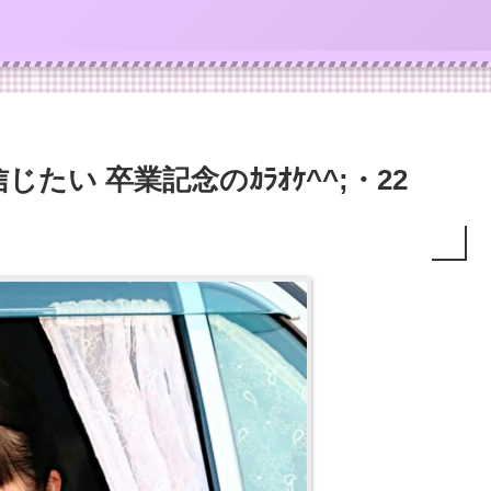
い 卒業記念のｶﾗｵｹ^^;・22