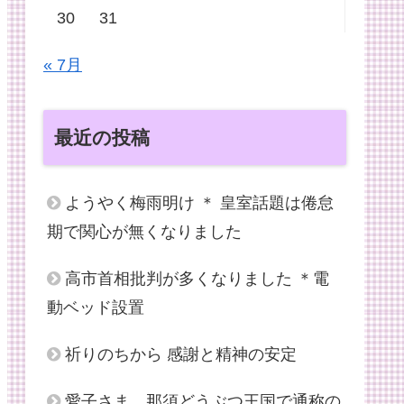
30
31
« 7月
最近の投稿
ようやく梅雨明け ＊ 皇室話題は倦怠
期で関心が無くなりました
高市首相批判が多くなりました ＊電
動ベッド設置
祈りのちから 感謝と精神の安定
愛子さま、那須どうぶつ王国で通称の