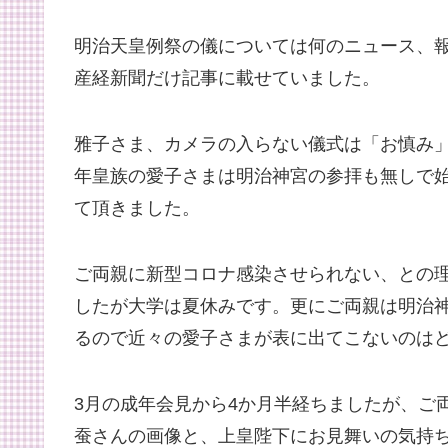
明治天皇例祭の儀については何のニュース、
産経新聞だけ記事に載せていました。
雅子さま、カメラの入らない儀式は「お慎み
年皇族の愛子さまは明治神宮の参拝も無しで
て頂きました。
ご両親に新型コロナ感染させられない、との
したが大学は夏休みです。更にご両親は明治
るので近々の愛子さまが表に出てこないのは
3月の成年会見から4か月半経ちましたが、ご
蚕さんの画像と、上皇陛下にお見舞いの気持