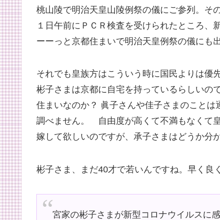
桃山陵で明治天皇山陵例祭の儀にご参列。そ
１日午前にＰＣＲ検査を受けられたところ、
ーーっと京都住まいで明治天皇例祭の儀にも
それでも皇族方はこういう時に国民よりは優
彬子さまは京都に自宅を持っているらしいの
住まいなのか？ 眞子さんや佳子さまのことは
調べません。 自由度が高くて不満もなくて
嫁して欲しいのですが、承子さまはどうか分
彬子さま、まだ40才で若いんですね。早く良
宮家の彬子さまが新型コロナウイルスに