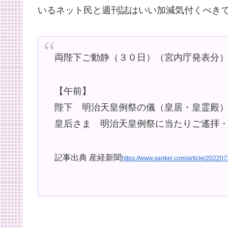
いるネット民と週刊誌はいい加減気付くべき
両陛下ご動静（３０日）（宮内庁発表分
【午前】
陛下 明治天皇例祭の儀（皇居・皇霊殿
皇后さま 明治天皇例祭に当たりご遙拝
記事出典 産経新聞
https://www.sankei.com/article/