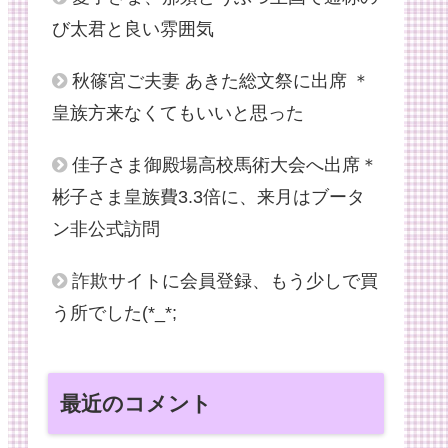
び太君と良い雰囲気
秋篠宮ご夫妻 あきた総文祭に出席 ＊
皇族方来なくてもいいと思った
佳子さま御殿場高校馬術大会へ出席＊
彬子さま皇族費3.3倍に、来月はブータ
ン非公式訪問
詐欺サイトに会員登録、もう少しで買
う所でした(*_*;
最近のコメント