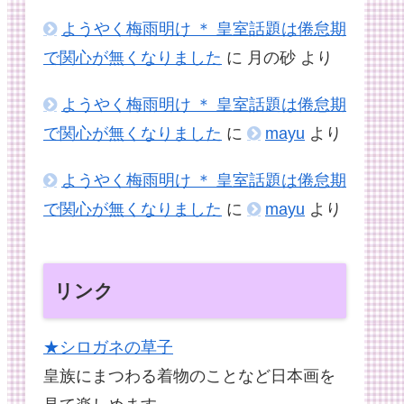
ようやく梅雨明け ＊ 皇室話題は倦怠期
で関心が無くなりました
に
月の砂
より
ようやく梅雨明け ＊ 皇室話題は倦怠期
で関心が無くなりました
に
mayu
より
ようやく梅雨明け ＊ 皇室話題は倦怠期
で関心が無くなりました
に
mayu
より
リンク
★シロガネの草子
皇族にまつわる着物のことなど日本画を