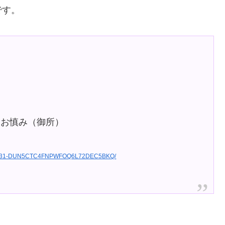
です。
）
）
・お慎み（御所）
20220731-DUN5CTC4FNPWFOQ6L72DEC5BKQ/