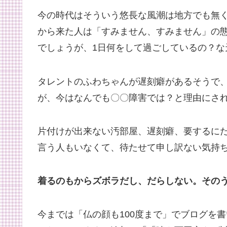
今の時代はそういう悠長な風潮は地方でも無
から来た人は「すみません、すみません」の
でしょうが、1日何をして過ごしているの？な
タレントのふわちゃんが遅刻癖があるそうで
が、今はなんでも〇〇障害では？と理由にさ
片付けが出来ない汚部屋、遅刻癖、要するに
言う人もいなくて、待たせて申し訳ない気持
着るのもからズボラだし、だらしない。その
今までは「仏の顔も100度まで」でブログを