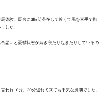
乗馬体験、厩舎に3時間滞在して近くで馬を素手で撫
いました。
具合悪いと憂鬱状態が続き寝たり起きたりしているの
。
言われ10分、20分遅れて来ても平気な風潮でした。