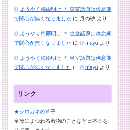
ようやく梅雨明け ＊ 皇室話題は倦怠期
で関心が無くなりました
に
月の砂
より
ようやく梅雨明け ＊ 皇室話題は倦怠期
で関心が無くなりました
に
mayu
より
ようやく梅雨明け ＊ 皇室話題は倦怠期
で関心が無くなりました
に
mayu
より
リンク
★シロガネの草子
皇族にまつわる着物のことなど日本画を