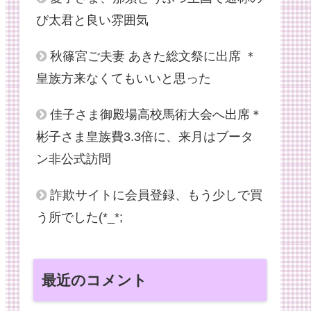
び太君と良い雰囲気
秋篠宮ご夫妻 あきた総文祭に出席 ＊
皇族方来なくてもいいと思った
佳子さま御殿場高校馬術大会へ出席＊
彬子さま皇族費3.3倍に、来月はブータ
ン非公式訪問
詐欺サイトに会員登録、もう少しで買
う所でした(*_*;
最近のコメント