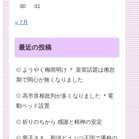
30
31
« 7月
最近の投稿
ようやく梅雨明け ＊ 皇室話題は倦怠
期で関心が無くなりました
高市首相批判が多くなりました ＊電
動ベッド設置
祈りのちから 感謝と精神の安定
愛子さま、那須どうぶつ王国で通称の