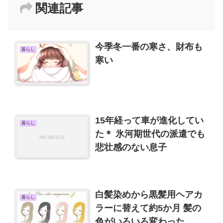
関連記事
今季冬一番の寒さ、財布も
暮らし
寒い
15年経って車が進化してい
暮らし
た＊ 氷河期世代の派遣でも
悲壮感のない息子
白髪染めから黒髪用ヘアカ
暮らし
ラーに替えて約5か月 髪の
色がいろいろ変わった